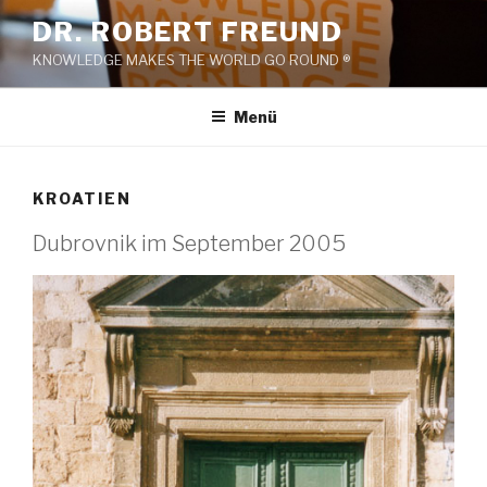
Zum
DR. ROBERT FREUND
Inhalt
KNOWLEDGE MAKES THE WORLD GO ROUND ®
springen
Menü
KROATIEN
Dubrovnik im September 2005