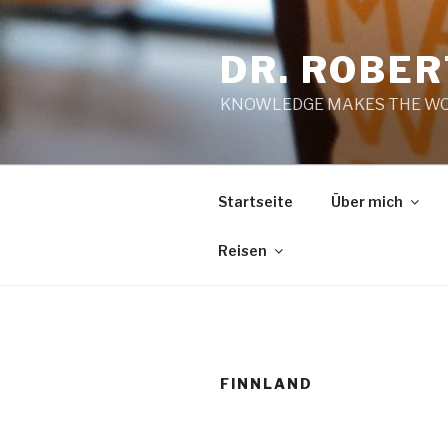
Zum
Inhalt
DR. ROBE
springen
KNOWLEDGE MAKES THE WO
Startseite
Über mich
Reisen
FINNLAND