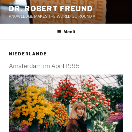
Zum
DR. ROBERT FREUND
Inhalt
KNOWLEDGE MAKES THE WORLD GO ROUND ®
springen
Menü
NIEDERLANDE
Amsterdam im April 1995