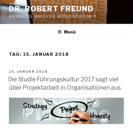
Zum
DR. ROBERT FREUND
Inhalt
KNOWLEDGE MAKES THE WORLD GO ROUND ®
springen
Menü
TAG:
15. JANUAR 2018
VERÖFFENTLICHT
15. JANUAR 2018
AM
Die Studie Führungskultur 2017 sagt viel
über Projektarbeit in Organisationen aus