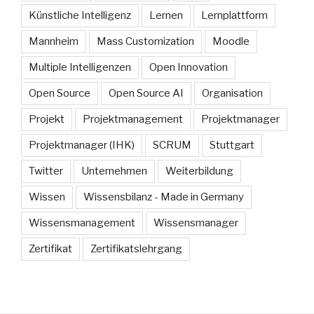
Künstliche Intelligenz
Lernen
Lernplattform
Mannheim
Mass Customization
Moodle
Multiple Intelligenzen
Open Innovation
Open Source
Open Source AI
Organisation
Projekt
Projektmanagement
Projektmanager
Projektmanager (IHK)
SCRUM
Stuttgart
Twitter
Unternehmen
Weiterbildung
Wissen
Wissensbilanz - Made in Germany
Wissensmanagement
Wissensmanager
Zertifikat
Zertifikatslehrgang