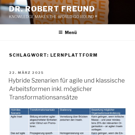
Zum
DR. ROBERT FREUND
Inhalt
KNOWLEDGE MAKES THE WORLD GO ROUND ®
springen
Menü
SCHLAGWORT:
LERNPLATTFORM
VERÖFFENTLICHT
22. MÄRZ 2025
AM
Hybride Szenarien für agile und klassische
Arbeitsformen inkl. möglicher
Transformationsansätze