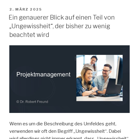
VERÖFFENTLICHT
2. MÄRZ 2025
AM
Ein genauerer Blick auf einen Teil von
„Ungewissheit“, der bisher zu wenig
beachtet wird
Wenn es um die Beschreibung des Umfeldes geht,
verwenden wir oft den Begriff „Ungewissheit“. Dabei
wird allerdings nicht immer erkannt, dass „Ungewissheit“