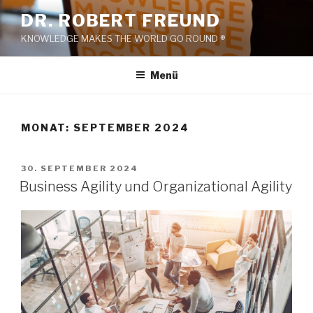
Zum
DR. ROBERT FREUND
Inhalt
KNOWLEDGE MAKES THE WORLD GO ROUND ®
springen
Menü
MONAT:
SEPTEMBER 2024
VERÖFFENTLICHT
30. SEPTEMBER 2024
AM
Business Agility und Organizational Agility