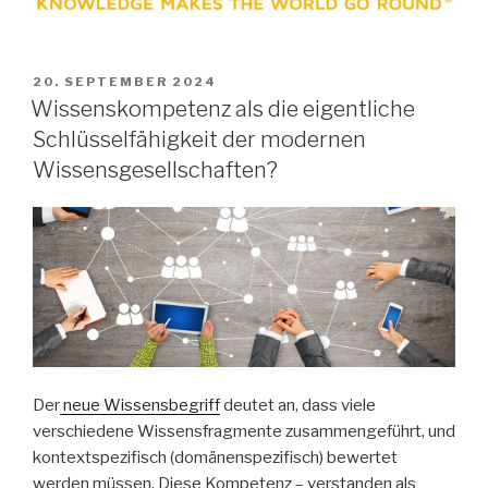
VERÖFFENTLICHT
20. SEPTEMBER 2024
AM
Wissenskompetenz als die eigentliche
Schlüsselfähigkeit der modernen
Wissensgesellschaften?
Der
neue Wissensbegriff
deutet an, dass viele
verschiedene Wissensfragmente zusammengeführt, und
kontextspezifisch (domänenspezifisch) bewertet
werden müssen. Diese Kompetenz – verstanden als