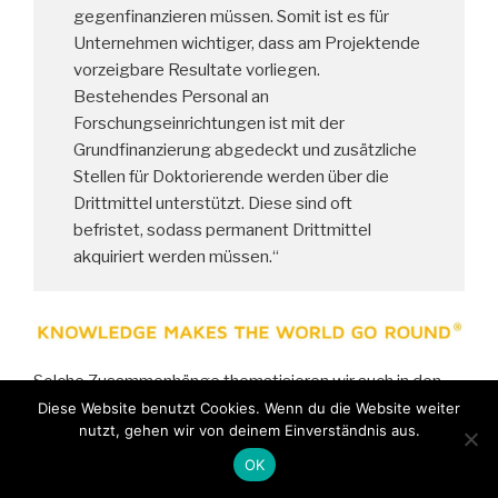
gegenfinanzieren müssen. Somit ist es für
Unternehmen wichtiger, dass am Projektende
vorzeigbare Resultate vorliegen.
Bestehendes Personal an
Forschungseinrichtungen ist mit der
Grundfinanzierung abgedeckt und zusätzliche
Stellen für Doktorierende werden über die
Drittmittel unterstützt. Diese sind oft
befristet, sodass permanent Drittmittel
akquiriert werden müssen.“
Solche Zusammenhänge thematisieren wir auch in den
von uns entwickelten Blended Learning Lehrgängen
Diese Website benutzt Cookies. Wenn du die Website weiter
nutzt, gehen wir von deinem Einverständnis aus.
Projektmanager/in (IHK) und Projektmanager/in AGIL
(IHK). Informationen dazu, und zu aktuellen Terminen,
OK
finden Sie auf unserer
Lernplattform
.