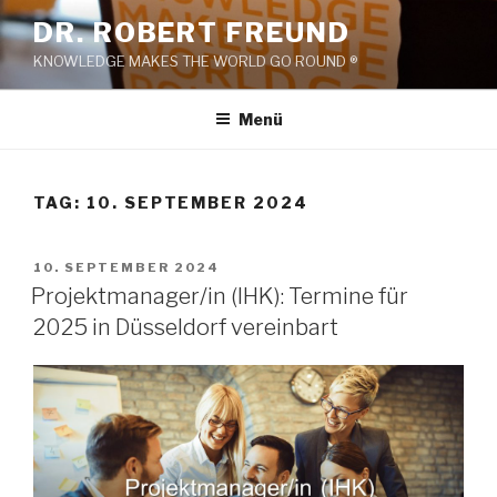
Zum
DR. ROBERT FREUND
Inhalt
KNOWLEDGE MAKES THE WORLD GO ROUND ®
springen
Menü
TAG:
10. SEPTEMBER 2024
VERÖFFENTLICHT
10. SEPTEMBER 2024
AM
Projektmanager/in (IHK): Termine für
2025 in Düsseldorf vereinbart