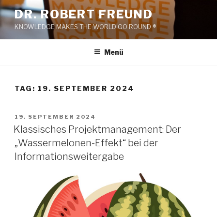
Zum
DR. ROBERT FREUND
Inhalt
KNOWLEDGE MAKES THE WORLD GO ROUND ®
springen
Menü
TAG:
19. SEPTEMBER 2024
VERÖFFENTLICHT
19. SEPTEMBER 2024
AM
Klassisches Projektmanagement: Der
„Wassermelonen-Effekt“ bei der
Informationsweitergabe