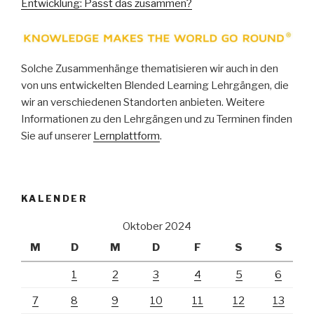
Entwicklung: Passt das zusammen?
Solche Zusammenhänge thematisieren wir auch in den
von uns entwickelten Blended Learning Lehrgängen, die
wir an verschiedenen Standorten anbieten. Weitere
Informationen zu den Lehrgängen und zu Terminen finden
Sie auf unserer
Lernplattform
.
KALENDER
Oktober 2024
M
D
M
D
F
S
S
1
2
3
4
5
6
7
8
9
10
11
12
13