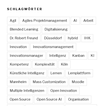
SCHLAGWÖRTER
Agil
Agiles Projektmanagement
AI
Arbeit
Blended Learning
Digitalisierung
Dr. Robert Freund
Düsseldorf
hybrid
IHK
Innovation
Innovationsmanagement
Innovationsmanager
Intelligenz
Kanban
KI
Kompetenz
Komplexität
Köln
Künstliche Intelligenz
Lernen
Lernplattform
Mannheim
Mass Customization
Moodle
Multiple Intelligenzen
Open Innovation
Open Source
Open Source AI
Organisation