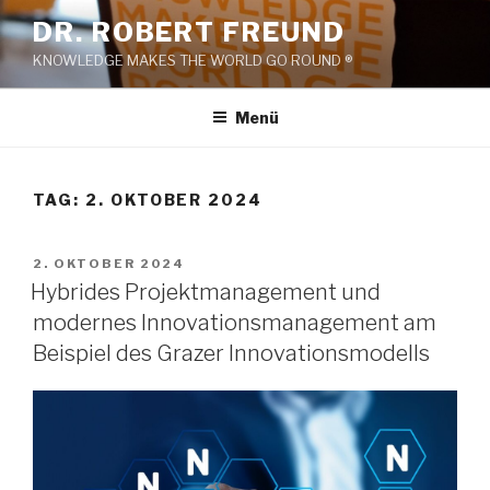
Zum
DR. ROBERT FREUND
Inhalt
KNOWLEDGE MAKES THE WORLD GO ROUND ®
springen
Menü
TAG:
2. OKTOBER 2024
VERÖFFENTLICHT
2. OKTOBER 2024
AM
Hybrides Projektmanagement und
modernes Innovationsmanagement am
Beispiel des Grazer Innovationsmodells