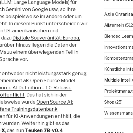
 (LLM: Large Language Models) für
h Gemini von Google usw., so ihre
Agile Organisa
s beispielsweise im andere oder um
ht. In diesem Punkt unterscheiden wir
Allgemein
(512
den US-amerikanischen und
Blended Learn
e dazu
Digitale Souveränität: Europa,
Darüber hinaus liegen die Daten der
Innovationsm
Ms zu einem überwiegenden Teil in
Kompetenzm
Sprache vor.
Künstliche Int
r entweder nicht leistungsstark genug,
Multiple Intell
lgemeinheit als Open Source Model
rce AI Definition – 1.0: Release
Projektmana
öffentlicht
. Das hat sich in der
pielsweise wurde
Open Source AI:
Shop
(25)
fene Trainingsdatenbank
Wissensmana
ten für KI-Anwendungen enthält, die
 wurden. Weiterhin gibt es das
-X
, das nun
T
euken 7B-v0.4