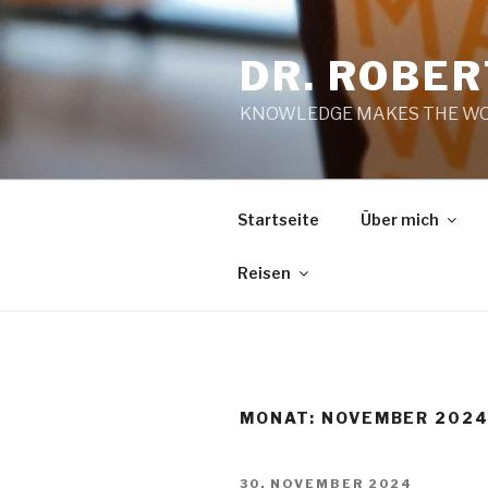
Zum
Inhalt
DR. ROBE
springen
KNOWLEDGE MAKES THE WO
Startseite
Über mich
Reisen
MONAT:
NOVEMBER 202
VERÖFFENTLICHT
30. NOVEMBER 2024