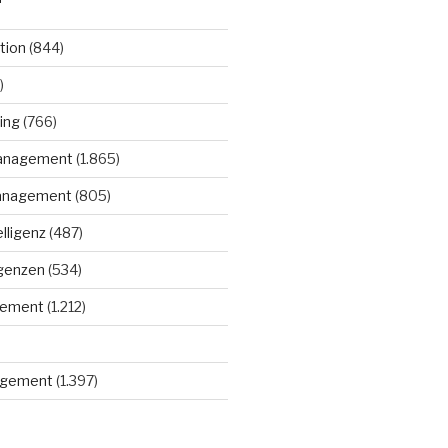
tion
(844)
)
ing
(766)
anagement
(1.865)
anagement
(805)
elligenz
(487)
igenzen
(534)
gement
(1.212)
gement
(1.397)