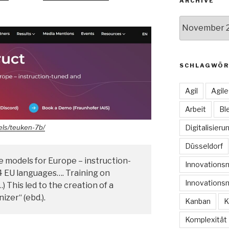
ARCHIVE
Archive
SCHLAGWÖR
Agil
Agil
Arbeit
Bl
Digitalisieru
els/teuken-7b/
Düsseldorf
e models for Europe – instruction-
Innovation
24 EU languages…. Training on
Innovations
) This led to the creation of a
izer“ (ebd.).
Kanban
K
Komplexität