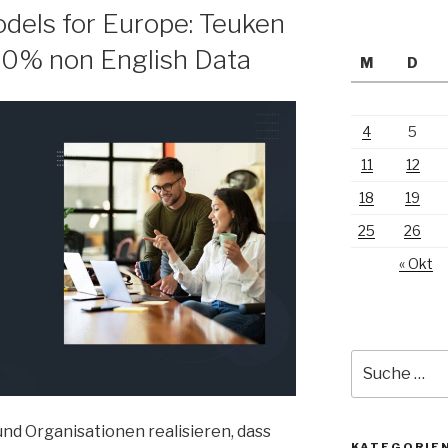
dels for Europe: Teuken
50% non English Data
M
D
4
5
11
12
18
19
25
26
« Okt
Suche
nach:
d Organisationen realisieren, dass
KATEGORIE