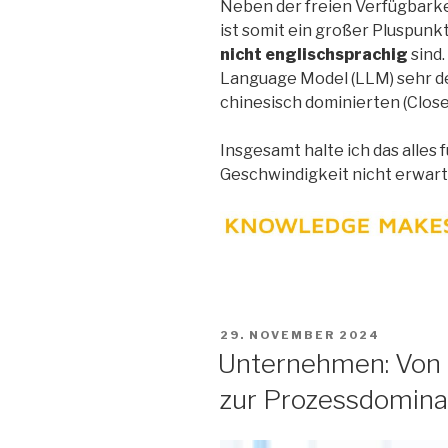
Neben der freien Verfügbarkei
ist somit ein großer Pluspunkt
nicht englischsprachig
sind.
Language Model (LLM) sehr de
chinesisch dominierten (Clos
Insgesamt halte ich das alles f
Geschwindigkeit nicht erwart
VERÖFFENTLICHT
29. NOVEMBER 2024
AM
Unternehmen: Von 
zur Prozessdomin