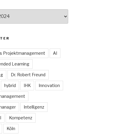
TER
es Projektmanagement
AI
ended Learning
ng
Dr. Robert Freund
hybrid
IHK
Innovation
smanagement
manager
Intelligenz
I
Kompetenz
Köln