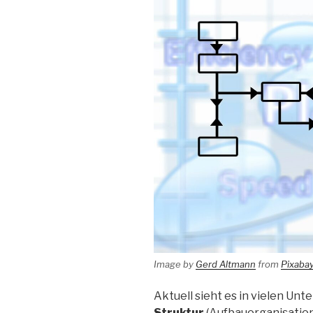
Image by
Gerd Altmann
from
Pixaba
Aktuell sieht es in vielen Unt
Struktur
(Aufbauorganisation