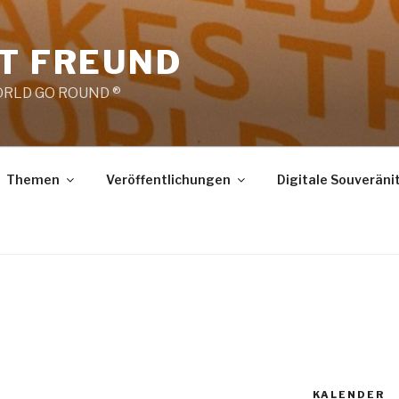
RT FREUND
RLD GO ROUND ®
Themen
Veröffentlichungen
Digitale Souveräni
4
KALENDER