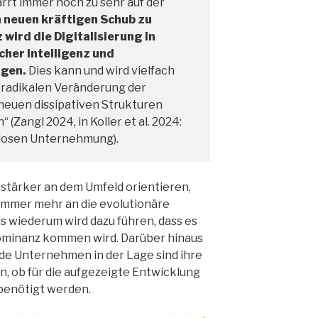
rrt immer noch zu sehr auf der
 neuen kräftigen Schub zu
ird die Digitalisierung in
cher Intelligenz und
ugen.
Dies kann und wird vielfach
r radikalen Veränderung der
neuen dissipativen Strukturen
Zangl 2024, in Koller et al. 2024:
nlosen Unternehmung).
stärker an dem Umfeld orientieren,
 immer mehr an die evolutionäre
 wiederum wird dazu führen, dass es
dominanz kommen wird. Darüber hinaus
nde Unternehmen in der Lage sind ihre
, ob für die aufgezeigte Entwicklung
benötigt werden.