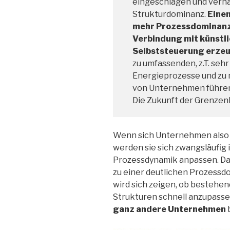
eingeschlagen und verha
Strukturdominanz.
Einen
mehr Prozessdominanz w
Verbindung mit künstli
Selbststeuerung erze
zu umfassenden, z.T. seh
Energieprozesse und zu 
von Unternehmen führen“ (
Die Zukunft der Grenze
Wenn sich Unternehmen also 
werden sie sich zwangsläufig
Prozessdynamik anpassen. Das
zu einer deutlichen Prozess
wird sich zeigen, ob bestehe
Strukturen schnell anzupassen
ganz andere Unternehmen