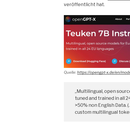
veröffentlicht hat.
Quelle:
https://opengpt-x.de/en/mod
„Multilingual, open sourc
tuned and trained in all 
>50% non English Data. (…
custom multilingual token