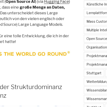
t (
Open Source AI
) (via
Hugging Face
)
Künstliche In
, dass eine
große Menge an Daten,
Lernplattfo
 Das unterscheidet dieses Large
utlich von den vielen englisch oder
Mass Custom
ed Source) Large Language Models.
Multiple Inte
ür eine tolle Entwicklung, die ich in der
Open Sourc
et hatte!
Organisation
Projektman
Projektmana
Stuttgart
Weiterbildun
der Strukturdominanz
Wissensbilan
anz
Wissensma