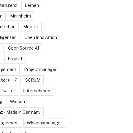
telligenz
Lernen
rm
Mannheim
ization
Moodle
lligenzen
Open Innovation
e
Open Source AI
Projekt
agement
Projektmanager
ger (IHK)
SCRUM
Twitter
Unternehmen
g
Wissen
z - Made in Germany
nagement
Wissensmanager