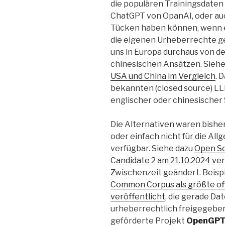
die populären Trainingsdaten
ChatGPT von OpanAI, oder auc
Tücken haben können, wenn e
die eigenen Urheberrechte ge
uns in Europa durchaus von 
chinesischen Ansätzen. Sieh
USA und China im Vergleich
. 
bekannten (closed source) LL
englischer oder chinesischer 
Die Alternativen waren bishe
oder einfach nicht für die Al
verfügbar. Siehe dazu
Open Sou
Candidate 2 am 21.10.2024 ver
Zwischenzeit geändert. Beis
Common Corpus als größte of
veröffentlicht
, die gerade Da
urheberrechtlich freigegeben
geförderte Projekt
OpenGPT