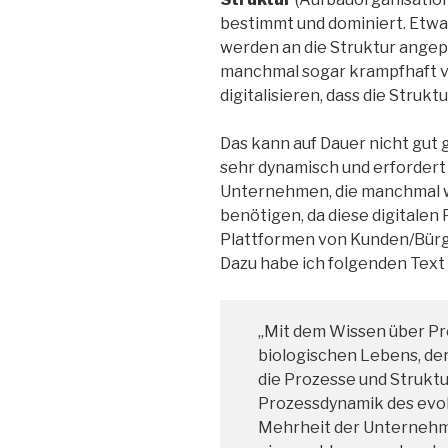
bestimmt und dominiert. Etwa
werden an die Struktur angepas
manchmal sogar krampfhaft ve
digitalisieren, dass die Struk
Das kann auf Dauer nicht gut 
sehr dynamisch und erfordert
Unternehmen, die manchmal w
benötigen, da diese digitalen
Plattformen von Kunden/Bürge
Dazu habe ich folgenden Text
„Mit dem Wissen über Pr
biologischen Lebens, der
die Prozesse und Strukt
Prozessdynamik des evol
Mehrheit der Unternehm