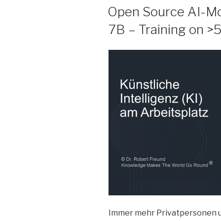
AM
Open Source AI-Mo
7B – Training on >
Immer mehr Privatpersonen un