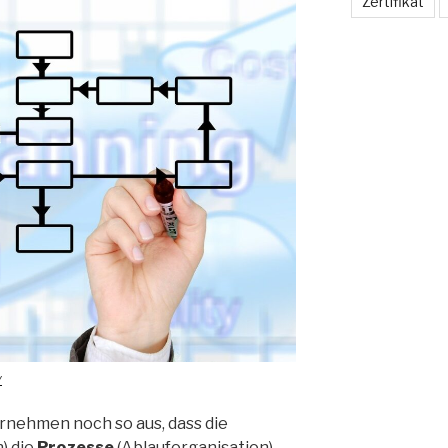
Zertifikat
y
ernehmen noch so aus, dass die
) die
Prozesse
(Ablauforganisation)