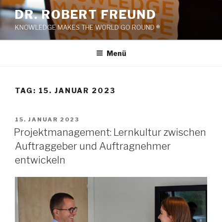
Zum
DR. ROBERT FREUND
Inhalt
KNOWLEDGE MAKES THE WORLD GO ROUND ®
springen
Menü
TAG:
15. JANUAR 2023
VERÖFFENTLICHT
15. JANUAR 2023
AM
Projektmanagement: Lernkultur zwischen
Auftraggeber und Auftragnehmer
entwickeln