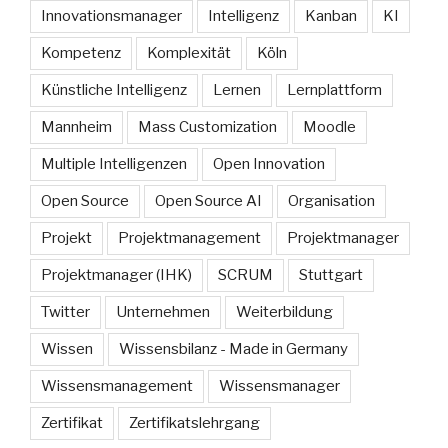
Innovationsmanager
Intelligenz
Kanban
KI
Kompetenz
Komplexität
Köln
Künstliche Intelligenz
Lernen
Lernplattform
Mannheim
Mass Customization
Moodle
Multiple Intelligenzen
Open Innovation
Open Source
Open Source AI
Organisation
Projekt
Projektmanagement
Projektmanager
Projektmanager (IHK)
SCRUM
Stuttgart
Twitter
Unternehmen
Weiterbildung
Wissen
Wissensbilanz - Made in Germany
Wissensmanagement
Wissensmanager
Zertifikat
Zertifikatslehrgang