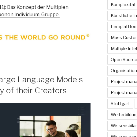
Komplexität
011): Das Konzept der Multiplen
enen Individuum, Gruppe,
Künstliche In
Lernplattfo
Mass Custom
Multiple Inte
Open Sourc
Organisation
: Large Language Models
Projektman
y of their Creators
Projektmana
Stuttgart
Weiterbildun
Wissensbilan
Wissensma