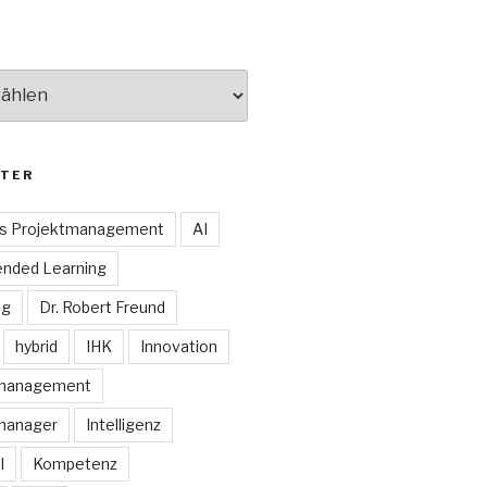
TER
es Projektmanagement
AI
ended Learning
ng
Dr. Robert Freund
hybrid
IHK
Innovation
smanagement
manager
Intelligenz
I
Kompetenz