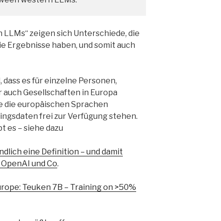
 LLMs“ zeigen sich Unterschiede, die
 die Ergebnisse haben, und somit auch
, dass es für einzelne Personen,
 auch Gesellschaften in Europa
die die europäischen Sprachen
ingsdaten frei zur Verfügung stehen.
bt es – siehe dazu
dlich eine Definition – und damit
u OpenAI und Co
.
rope: Teuken 7B – Training on >50%