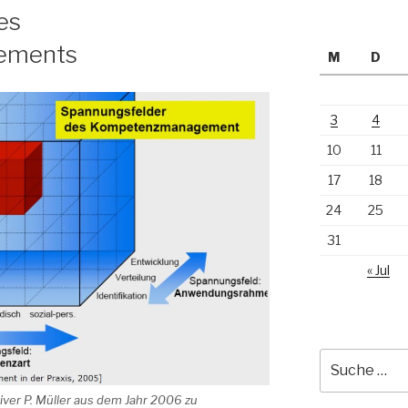
es
ements
M
D
3
4
10
11
17
18
24
25
31
« Jul
Suche
nach:
ver P. Müller aus dem Jahr 2006 zu