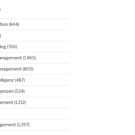
N
tion
(844)
)
ing
(766)
anagement
(1.865)
anagement
(805)
elligenz
(487)
igenzen
(534)
gement
(1.212)
gement
(1.397)