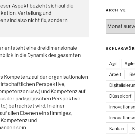
Dieser Aspekt bezieht sich auf die
ARCHIVE
ikation, Verteilung und
 sind also nicht fix, sondern
Archive
er entsteht eine dreidimensionale
SCHLAGWÖR
inblick in die Dynamik des gesamten
Agil
Agil
Arbeit
Bl
ass Kompetenz auf der organisationalen
irtschaftlichen Perspektive,
Digitalisieru
ompetenzen usw.) und Kompetenz auf
Düsseldorf
 aus der pädagogischen Perspektive
c.) betrachtet wird. In einer
Innovation
 auf allen Ebenen ein stimmiges,
Innovations
n Kompetenz und
nden sein.
Kanban
K