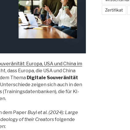
Zertifikat
ouveränität: Europa, USA und China im
ht, dass Europa, die USA und China
i dem Thema
Digitale Souveränität
Unterschiede zeigen sich auch in den
(Trainingsdatenbanken), die für KI-
en.
 in dem Paper
Buyl et al. (2024): Large
deology of their Creators
folgende
en: