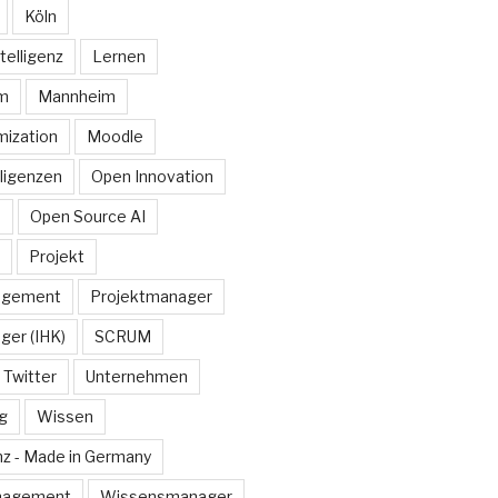
Köln
telligenz
Lernen
rm
Mannheim
ization
Moodle
lligenzen
Open Innovation
e
Open Source AI
Projekt
agement
Projektmanager
ger (IHK)
SCRUM
Twitter
Unternehmen
g
Wissen
z - Made in Germany
nagement
Wissensmanager