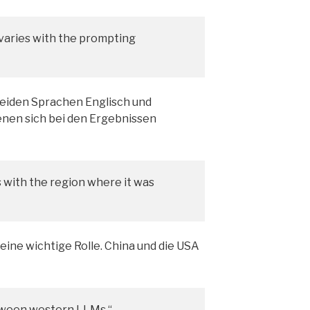
varies with the prompting
beiden Sprachen Englisch und
enen sich bei den Ergebnissen
s with the region where it was
 eine wichtige Rolle. China und die USA
etween western LLMs.“