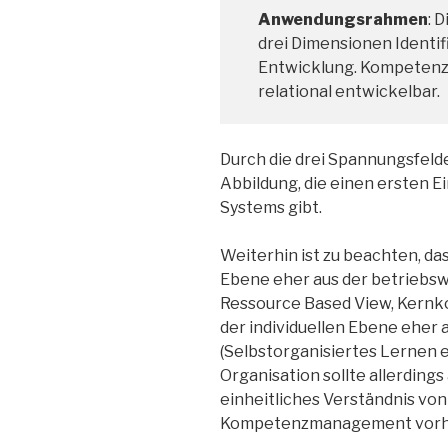
Anwendungsrahmen
: 
drei Dimensionen Identif
Entwicklung. Kompetenzen
relational entwickelbar.
Durch die drei Spannungsfeld
Abbildung, die einen ersten E
Systems gibt.
Weiterhin ist zu beachten, d
Ebene eher aus der betriebsw
Ressource Based View, Kernk
der individuellen Ebene eher
(Selbstorganisiertes Lernen et
Organisation sollte allerdings
einheitliches Verständnis vo
Kompetenzmanagement vorha