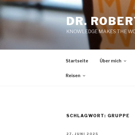
Zum
Inhalt
DR. ROBE
springen
KNOWLEDGE MAKES THE WO
Startseite
Über mich
Reisen
SCHLAGWORT:
GRUPPE
VERÖFFENTLICHT
27. JUNI 2025