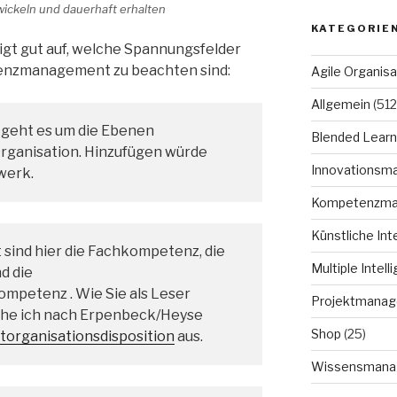
twickeln und dauerhaft erhalten
KATEGORIE
igt gut auf, welche Spannungsfelder
nzmanagement zu beachten sind:
Agile Organisa
Allgemein
(512
r geht es um die Ebenen
Blended Learn
Organisation. Hinzufügen würde
Innovationsm
werk.
Kompetenzm
Künstliche Int
 sind hier die Fachkompetenz, die
Multiple Intell
d die
ompetenz . Wie Sie als Leser
Projektmana
ehe ich nach Erpenbeck/Heyse
Shop
(25)
torganisationsdisposition
aus.
Wissensmana