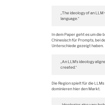
„The ideology of an LLM 
language.“
In dem Paper geht es um die 
Chinesisch für Prompts, bei d
Unterschiede gezeigt haben.
„An LLM’s ideology align
created.“
Die Region spielt für die LLMs
dominieren hier den Markt.
„Ideologies also vary b