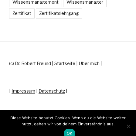
Wissensmanagement
Wissensmanager
Zertifikat
Zertifikatslehrgang
(c) Dr. Robert Freund |
Startseite
|
Über mich
|
|
Impressum
|
Datenschutz
|
Diese Website benutzt Cookies. Wenn du die Website weiter
nutzt, gehen wir von deinem Einverständnis aus.
Datenschutz
Stolz präsentiert von WordPress
OK