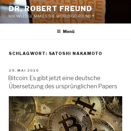
Zum
DR. ROBERT FREUND
Inhalt
KNOWLEDGE MAKES THE WORLD GO ROUND ®
springen
Menü
SCHLAGWORT:
SATOSHI NAKAMOTO
VERÖFFENTLICHT
29. MAI 2020
AM
Bitcoin: Es gibt jetzt eine deutsche
Übersetzung des ursprünglichen Papers