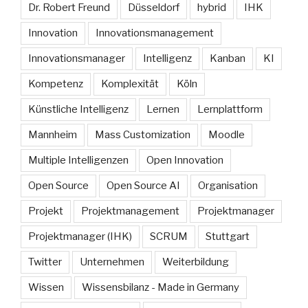
Dr. Robert Freund
Düsseldorf
hybrid
IHK
Innovation
Innovationsmanagement
Innovationsmanager
Intelligenz
Kanban
KI
Kompetenz
Komplexität
Köln
Künstliche Intelligenz
Lernen
Lernplattform
Mannheim
Mass Customization
Moodle
Multiple Intelligenzen
Open Innovation
Open Source
Open Source AI
Organisation
Projekt
Projektmanagement
Projektmanager
Projektmanager (IHK)
SCRUM
Stuttgart
Twitter
Unternehmen
Weiterbildung
Wissen
Wissensbilanz - Made in Germany