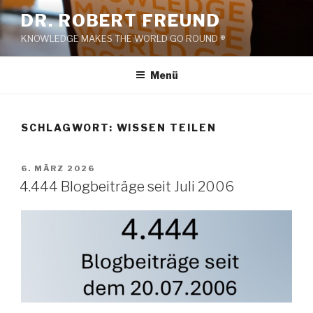
Zum
DR. ROBERT FREUND
Inhalt
KNOWLEDGE MAKES THE WORLD GO ROUND ®
springen
Menü
SCHLAGWORT:
WISSEN TEILEN
VERÖFFENTLICHT
6. MÄRZ 2026
AM
4.444 Blogbeiträge seit Juli 2006