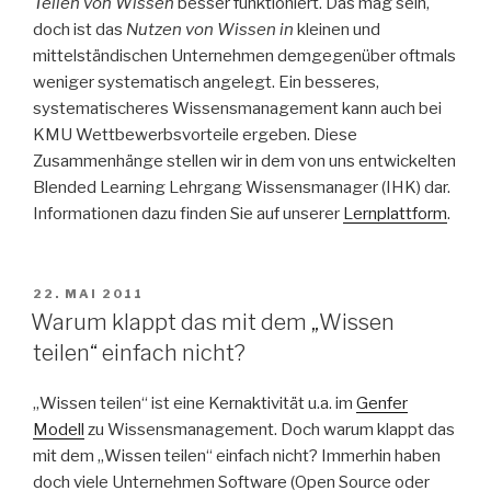
Teilen von Wissen
besser funktioniert. Das mag sein,
doch ist das
Nutzen von Wissen in
kleinen und
mittelständischen Unternehmen demgegenüber oftmals
weniger systematisch angelegt. Ein besseres,
systematischeres Wissensmanagement kann auch bei
KMU Wettbewerbsvorteile ergeben. Diese
Zusammenhänge stellen wir in dem von uns entwickelten
Blended Learning Lehrgang Wissensmanager (IHK) dar.
Informationen dazu finden Sie auf unserer
Lernplattform
.
VERÖFFENTLICHT
22. MAI 2011
AM
Warum klappt das mit dem „Wissen
teilen“ einfach nicht?
„Wissen teilen“ ist eine Kernaktivität u.a. im
Genfer
Modell
zu Wissensmanagement. Doch warum klappt das
mit dem „Wissen teilen“ einfach nicht? Immerhin haben
doch viele Unternehmen Software (Open Source oder