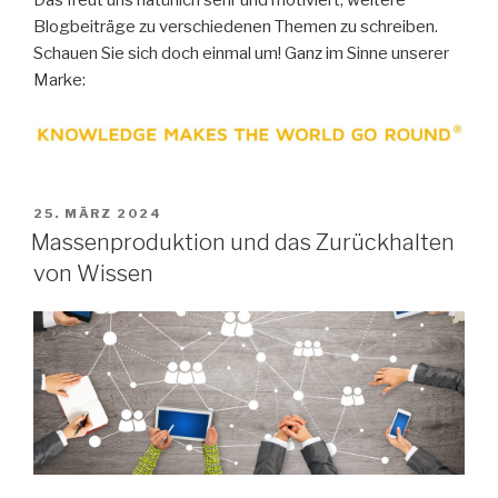
Das freut uns natürlich sehr und motiviert, weitere
Blogbeiträge zu verschiedenen Themen zu schreiben.
Schauen Sie sich doch einmal um! Ganz im Sinne unserer
Marke:
VERÖFFENTLICHT
25. MÄRZ 2024
AM
Massenproduktion und das Zurückhalten
von Wissen