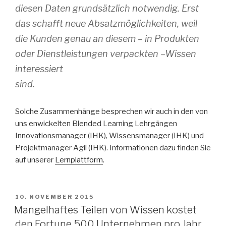
diesen Daten grundsätzlich notwendig. Erst
das schafft neue Absatzmöglichkeiten, weil
die Kunden genau an diesem – in Produkten
oder Dienstleistungen verpackten –Wissen
interessiert
sind.
Solche Zusammenhänge besprechen wir auch in den von
uns enwickelten Blended Learning Lehrgängen
Innovationsmanager (IHK), Wissensmanager (IHK) und
Projektmanager Agil (IHK). Informationen dazu finden Sie
auf unserer
Lernplattform
.
VERÖFFENTLICHT
10. NOVEMBER 2015
AM
Mangelhaftes Teilen von Wissen kostet
den Fortune 500 Unternehmen pro Jahr