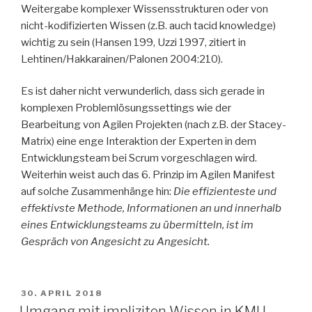
Weitergabe komplexer Wissensstrukturen oder von
nicht-kodifizierten Wissen (z.B. auch tacid knowledge)
wichtig zu sein (Hansen 199, Uzzi 1997, zitiert in
Lehtinen/Hakkarainen/Palonen 2004:210).
Es ist daher nicht verwunderlich, dass sich gerade in
komplexen Problemlösungssettings wie der
Bearbeitung von Agilen Projekten (nach z.B. der Stacey-
Matrix) eine enge Interaktion der Experten in dem
Entwicklungsteam bei Scrum vorgeschlagen wird.
Weiterhin weist auch das 6. Prinzip im Agilen Manifest
auf solche Zusammenhänge hin:
Die effizienteste und
effektivste Methode, Informationen an und innerhalb
eines Entwicklungsteams zu übermitteln, ist im
Gespräch von Angesicht zu Angesicht.
VERÖFFENTLICHT
30. APRIL 2018
AM
Umgang mit impliziten Wissen in KMU