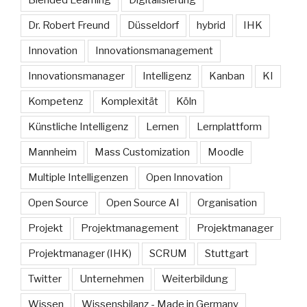
Dr. Robert Freund
Düsseldorf
hybrid
IHK
Innovation
Innovationsmanagement
Innovationsmanager
Intelligenz
Kanban
KI
Kompetenz
Komplexität
Köln
Künstliche Intelligenz
Lernen
Lernplattform
Mannheim
Mass Customization
Moodle
Multiple Intelligenzen
Open Innovation
Open Source
Open Source AI
Organisation
Projekt
Projektmanagement
Projektmanager
Projektmanager (IHK)
SCRUM
Stuttgart
Twitter
Unternehmen
Weiterbildung
Wissen
Wissensbilanz - Made in Germany