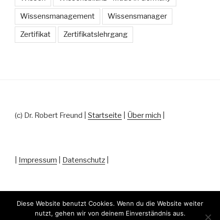
Wissensmanagement
Wissensmanager
Zertifikat
Zertifikatslehrgang
(c) Dr. Robert Freund |
Startseite
|
Über mich
|
|
Impressum
|
Datenschutz
|
Diese Website benutzt Cookies. Wenn du die Website weiter
nutzt, gehen wir von deinem Einverständnis aus.
Datenschutz
Stolz präsentiert von WordPress