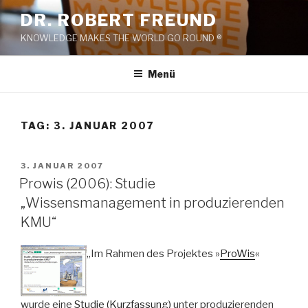
Zum
DR. ROBERT FREUND
Inhalt
KNOWLEDGE MAKES THE WORLD GO ROUND ®
springen
Menü
TAG:
3. JANUAR 2007
VERÖFFENTLICHT
3. JANUAR 2007
AM
Prowis (2006): Studie
„Wissensmanagement in produzierenden
KMU“
„Im Rahmen des Projektes »
ProWis
«
wurde eine
Studie (Kurzfassung)
unter produzierenden