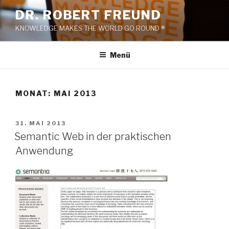
Zum
DR. ROBERT FREUND
Inhalt
KNOWLEDGE MAKES THE WORLD GO ROUND ®
springen
Menü
MONAT:
MAI 2013
VERÖFFENTLICHT
31. MAI 2013
AM
Semantic Web in der praktischen
Anwendung