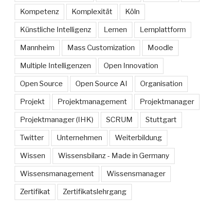
Kompetenz
Komplexität
Köln
Künstliche Intelligenz
Lernen
Lernplattform
Mannheim
Mass Customization
Moodle
Multiple Intelligenzen
Open Innovation
Open Source
Open Source AI
Organisation
Projekt
Projektmanagement
Projektmanager
Projektmanager (IHK)
SCRUM
Stuttgart
Twitter
Unternehmen
Weiterbildung
Wissen
Wissensbilanz - Made in Germany
Wissensmanagement
Wissensmanager
Zertifikat
Zertifikatslehrgang