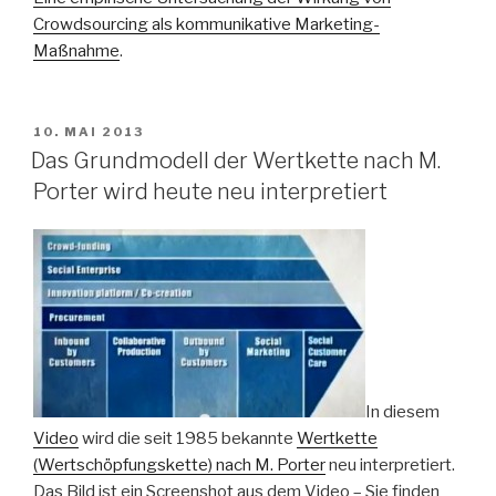
Crowdsourcing als kommunikative Marketing-
Maßnahme
.
VERÖFFENTLICHT
10. MAI 2013
AM
Das Grundmodell der Wertkette nach M.
Porter wird heute neu interpretiert
In diesem
Video
wird die seit 1985 bekannte
Wertkette
(Wertschöpfungskette) nach M. Porter
neu interpretiert.
Das Bild ist ein Screenshot aus dem Video – Sie finden