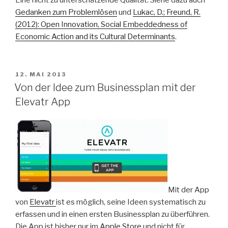
Eine nicht zu unterschätzende Qualität. Siehe dazu auch
Gedanken zum Problemlösen
und
Lukac, D.; Freund, R.
(2012): Open Innovation, Social Embeddedness of
Economic Action and its Cultural Determinants
.
VERÖFFENTLICHT
12. MAI 2013
AM
Von der Idee zum Businessplan mit der
Elevatr App
Mit der App
von
Elevatr
ist es möglich, seine Ideen systematisch zu
erfassen und in einen ersten Businessplan zu überführen.
Die App ist bisher nur im
Apple Store
und nicht für