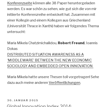
Konferenzseite
können alle 38 Paper heruntergeladen
werden. Es war schön zu sehen, wie gut sich die von mir
initiierte Konferenzreihe entwickelt hat. Zusammen mit
einer Kollegin und einem Kollegen aus Griechenland
(Universität Thrace in Xanthi) haben wir folgendes Thema
untersucht:
Maria Mikela Chatzimichailidou,
Robert Freund
, Ioannis
Dokas
DISTRIBUTED SITUATION AWARENESS AS A
‘MIDDLEWARE’ BETWEEN THE NEW ECONOMIC
SOCIOLOGY AND EMBEDDED OPEN INNOVATION
Maria Mikela hatte unsere Thesen toll vorgetragen! Sehe
dazu auch meine anderen
Veröffentlichungen
.
VERÖFFENTLICHT
30. JANUAR 2015
AM
Global Innovation Index 2014: