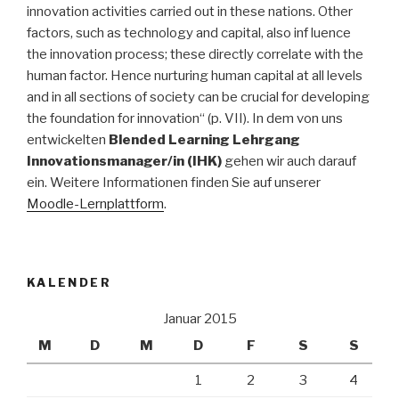
innovation activities carried out in these nations. Other
factors, such as technology and capital, also inf luence
the innovation process; these directly correlate with the
human factor. Hence nurturing human capital at all levels
and in all sections of society can be crucial for developing
the foundation for innovation“ (p. VII). In dem von uns
entwickelten
Blended Learning Lehrgang
Innovationsmanager/in (IHK)
gehen wir auch darauf
ein. Weitere Informationen finden Sie auf unserer
Moodle-Lernplattform
.
KALENDER
Januar 2015
M
D
M
D
F
S
S
1
2
3
4