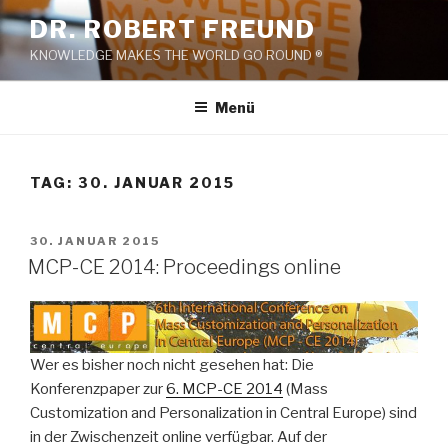
Zum
DR. ROBERT FREUND
Inhalt
KNOWLEDGE MAKES THE WORLD GO ROUND ®
springen
Menü
TAG:
30. JANUAR 2015
VERÖFFENTLICHT
30. JANUAR 2015
AM
MCP-CE 2014: Proceedings online
Wer es bisher noch nicht gesehen hat: Die
Konferenzpaper zur
6. MCP-CE 2014
(Mass
Customization and Personalization in Central Europe) sind
in der Zwischenzeit online verfügbar. Auf der