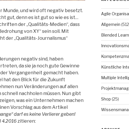
ler Munde, und wird oft negativ besetzt.
Agile Organisa
t gut, denn es ist gut so wie es ist…
chriften der „Qualitäts-Medien“, dass
Allgemein
(512
edrohung von XY“ sein soll. Mit
Blended Learn
t der „Qualitäts-Journalismus“
Innovationsm
Kompetenzm
derungen negativ sind, haben
reten, da sie ja noch gute Gewinne
Künstliche Int
 der Vergangenheit gemacht haben.
Multiple Intell
l hat den Blick für die Zukunft
rnehmen nun Veränderungen auf allen
Projektmana
n schnell nachholen müssen. Nun gibt
Shop
(25)
ufzeigen, was ein Unternehmen machen
einen Vorschlag aus dem Artikel
Wissensmana
hange“ darf es keine Verlierer geben!
l 4.2016
zitieren: