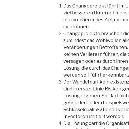
Das Changeprojekt führt im 
viel besseren Unternehmense
ein motivierendes Ziel, um a
sich lohnen.
Changeprojekte brauchen die
zumindest das Wohlwollen alle
Veränderungen Betroffenen. 
keinen Verlierern führen, di
versagen oder es durch ihren 
Lösung, die durch das Change
werden soll, führt erkennbar z
Der Wandel darf kein existenzi
sind in erster Linie Risiken g
Lösung ergeben. Sie darf nic
gefährden, indem beispielswe
Schlüsselqualifikationen ver
Investoren irritiert werden.
Die Lösung darf die Organisa