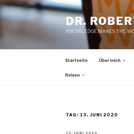
Zum
Inhalt
DR. ROBE
springen
KNOWLEDGE MAKES THE WO
Startseite
Über mich
Reisen
TAG:
13. JUNI 2020
VERÖFFENTLICHT
13. JUNI 2020