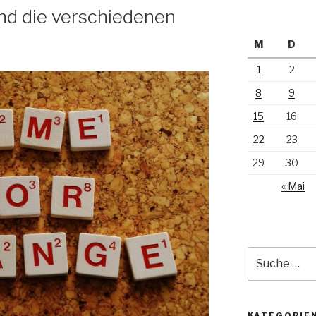
nd die verschiedenen
M
D
1
2
8
9
15
16
22
23
29
30
« Mai
Suche
nach:
KATEGORIE