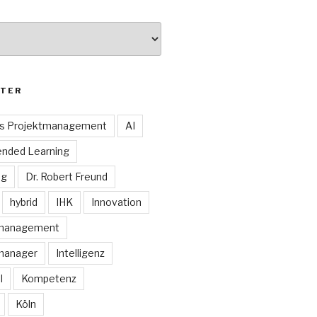
TER
es Projektmanagement
AI
ended Learning
ng
Dr. Robert Freund
hybrid
IHK
Innovation
smanagement
manager
Intelligenz
I
Kompetenz
Köln