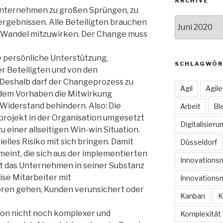
ARCHIVE
Unternehmen zu großen Sprüngen, zu
Archive
rgebnissen. Alle Beteiligten brauchen
m Wandel mitzuwirken. Der Change muss
 persönliche Unterstützung,
SCHLAGWÖR
r Beteiligten und von den
Deshalb darf der Changeprozess zu
Agil
Agil
e dem Vorhaben die Mitwirkung
Widerstand behindern. Also: Die
Arbeit
Bl
projekt in der Organisation umgesetzt
Digitalisieru
u einer allseitigen Win-win Situation.
elles Risiko mit sich bringen. Damit
Düsseldorf
emeint, die sich aus der implementierten
Innovation
ht das Unternehmen in seiner Substanz
ise Mitarbeiter mit
Innovations
loren gehen, Kunden verunsichert oder
Kanban
K
tion nicht noch komplexer und
Komplexität