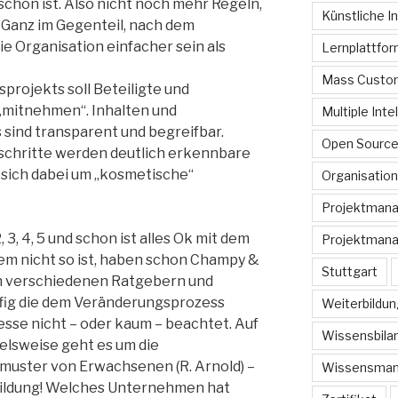
schon ist. Also nicht noch mehr Regeln,
Künstliche In
Ganz im Gegenteil, nach dem
e Organisation einfacher sein als
Lernplattfo
Mass Custom
projekts soll Beteiligte und
 „mitnehmen“. Inhalten und
Multiple Inte
sind transparent und begreifbar.
Open Sourc
schritte werden deutlich erkennbare
s sich dabei um „kosmetische“
Organisation
Projektman
2, 3, 4, 5 und schon ist alles Ok mit dem
Projektmana
m nicht so ist, haben schon Champy &
Stuttgart
en verschiedenen Ratgebern und
ig die dem Veränderungsprozess
Weiterbildun
se nicht – oder kaum – beachtet. Auf
Wissensbilan
ielsweise geht es um die
muster von Erwachsenen (R. Arnold) –
Wissensma
ildung! Welches Unternehmen hat