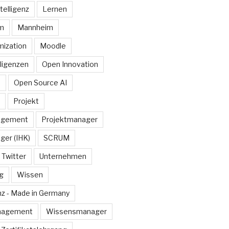
telligenz
Lernen
rm
Mannheim
ization
Moodle
lligenzen
Open Innovation
e
Open Source AI
Projekt
agement
Projektmanager
ger (IHK)
SCRUM
Twitter
Unternehmen
g
Wissen
z - Made in Germany
nagement
Wissensmanager