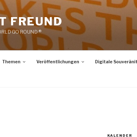
RT FREUND
RLD GO ROUND ®
Themen
Veröffentlichungen
Digitale Souveräni
KALENDER