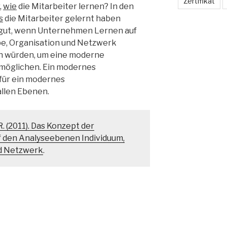
Zertifikat
,
wie
die Mitarbeiter lernen? In den
s
die Mitarbeiter gelernt haben
es gut, wenn Unternehmen Lernen auf
pe, Organisation und Netzwerk
n würden, um eine moderne
möglichen. Ein modernes
für ein modernes
llen Ebenen.
R. (2011). Das Konzept der
 den Analyseebenen Individuum,
nd Netzwerk
.