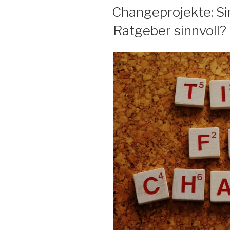
AM
Changeprojekte: Si
Ratgeber sinnvoll?