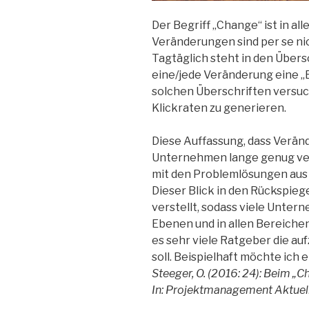
Der Begriff „Change“ ist in al
Veränderungen sind per se nich
Tagtäglich steht in den Übers
eine/jede Veränderung eine „B
solchen Überschriften versuch
Klickraten zu generieren.
Diese Auffassung, dass Verän
Unternehmen lange genug vert
mit den Problemlösungen aus
Dieser Blick in den Rückspiege
verstellt, sodass viele Unte
Ebenen und in allen Bereiche
es sehr viele Ratgeber die a
soll. Beispielhaft möchte ich 
Steeger, O. (2016: 24): Beim „C
In: Projektmanagement Aktuel