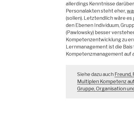
allerdings Kenntnisse darüber
Personalakten steht eher,
wa
(sollen). Letztendlich wäre 
den Ebenen Individuum, Grup
(Pawlowsky) besser verstehe
Kompetenzentwicklung zu er
Lernmanagement ist die Bais 
Kompetenzmanagement auf a
Siehe dazu auch
Freund, 
Multiplen Kompetenz auf
Gruppe, Organisation u