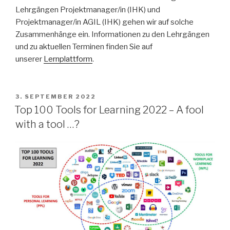
Lehrgängen Projektmanager/in (IHK) und
Projektmanager/in AGIL (IHK) gehen wir auf solche
Zusammenhänge ein. Informationen zu den Lehrgängen
und zu aktuellen Terminen finden Sie auf
unserer
Lernplattform
.
VERÖFFENTLICHT
3. SEPTEMBER 2022
AM
Top 100 Tools for Learning 2022 – A fool
with a tool …?