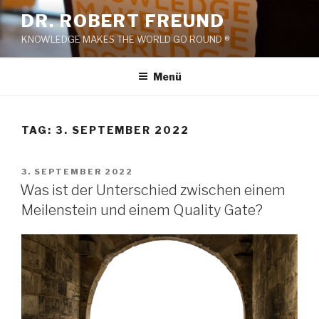
Zum
DR. ROBERT FREUND
Inhalt
KNOWLEDGE MAKES THE WORLD GO ROUND ®
springen
Menü
TAG:
3. SEPTEMBER 2022
VERÖFFENTLICHT
3. SEPTEMBER 2022
AM
Was ist der Unterschied zwischen einem
Meilenstein und einem Quality Gate?