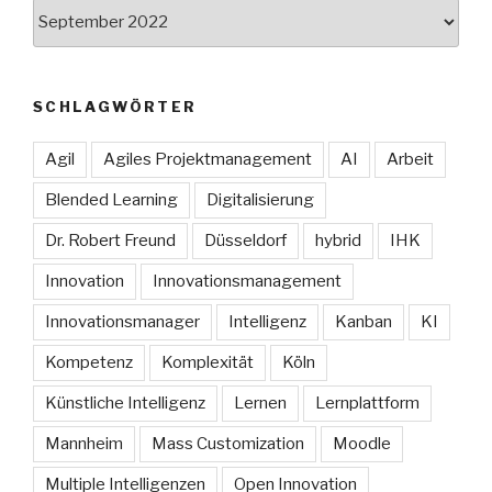
Archive
SCHLAGWÖRTER
Agil
Agiles Projektmanagement
AI
Arbeit
Blended Learning
Digitalisierung
Dr. Robert Freund
Düsseldorf
hybrid
IHK
Innovation
Innovationsmanagement
Innovationsmanager
Intelligenz
Kanban
KI
Kompetenz
Komplexität
Köln
Künstliche Intelligenz
Lernen
Lernplattform
Mannheim
Mass Customization
Moodle
Multiple Intelligenzen
Open Innovation