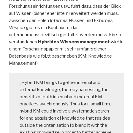
Forschungseinrichtungen usw. führt dazu, dass der Blick
auf Wissen (bisher eher intern) erweitert werden muss.
Zwischen den Polen
Internes Wissen
und
Externes
Wissen
gibt es ein Kontinuum, das
unternehmensspezifisch gestaltet werden muss. Ein so
verstandenes
Hybrides Wissensmanagement
wird in
einem Forschungspapier mit sehr umfangreicher
Datenbasis wie folgt beschrieben (KM: Knowledge
Management):
„Hybrid KM brings together internal and
external knowledge, thereby harnessing the
benefits of both internal and external KM
practices synchronously. Thus for a small firm,
hybrid KM could involve a systematic search
for and acquisition of knowledge that resides
outside the organisation to blend it with the
existing knowledge in order to better achieve