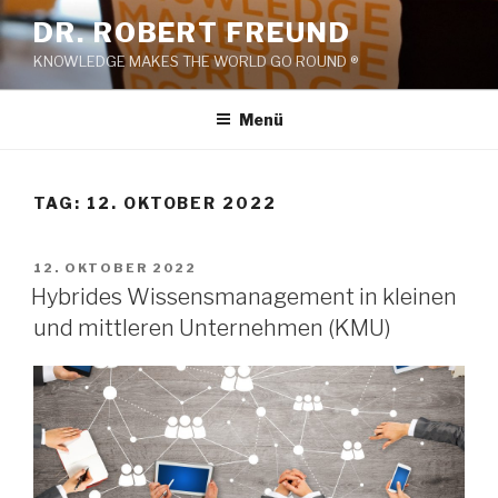
Zum
DR. ROBERT FREUND
Inhalt
KNOWLEDGE MAKES THE WORLD GO ROUND ®
springen
Menü
TAG:
12. OKTOBER 2022
VERÖFFENTLICHT
12. OKTOBER 2022
AM
Hybrides Wissensmanagement in kleinen
und mittleren Unternehmen (KMU)