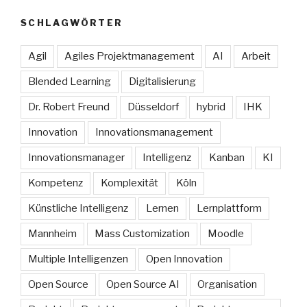
SCHLAGWÖRTER
Agil
Agiles Projektmanagement
AI
Arbeit
Blended Learning
Digitalisierung
Dr. Robert Freund
Düsseldorf
hybrid
IHK
Innovation
Innovationsmanagement
Innovationsmanager
Intelligenz
Kanban
KI
Kompetenz
Komplexität
Köln
Künstliche Intelligenz
Lernen
Lernplattform
Mannheim
Mass Customization
Moodle
Multiple Intelligenzen
Open Innovation
Open Source
Open Source AI
Organisation