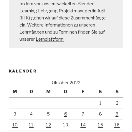
In dem von uns entwickelten Blended
Learning Lehrgang Projektmanager/in Agil
(IHK) gehen wir auf diese Zusammenhänge
ein. Weitere Informationen zu unseren
Lehrgängen und zu Terminen finden Sie auf
unserer
Lernplattform
.
KALENDER
Oktober 2022
M
D
M
D
F
S
S
1
2
3
4
5
6
7
8
9
10
11
12
13
14
15
16