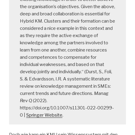
the organisation’s objectives. Given the above,
deep and broad collaboration is essential for
Hybrid KM. Clusters and their formation can be
considered a nice example in this context and
as they require the active exchange of
knowledge among the partners involved to
learn from one another, combine resources
and competences to compensate for
individual weaknesses, and based on that
develop jointly and individually.“ (Durst, S., Foli,
S. & Edvardsson, I.R. A systematic literature
review on knowledge management in SMEs:
current trends and future directions.
Manag
Rev Q
(2022).
https://doi.org/10.1007/s11301-022-00299-
0 |
Springer Website
.
Doch wie kann ein KMU sein Wissenssystem mit den