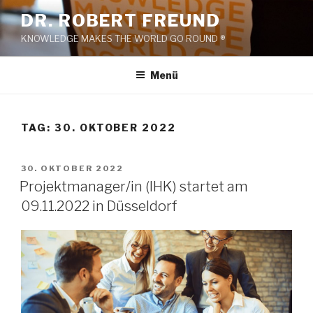
Zum
DR. ROBERT FREUND
Inhalt
KNOWLEDGE MAKES THE WORLD GO ROUND ®
springen
Menü
TAG:
30. OKTOBER 2022
VERÖFFENTLICHT
30. OKTOBER 2022
AM
Projektmanager/in (IHK) startet am
09.11.2022 in Düsseldorf