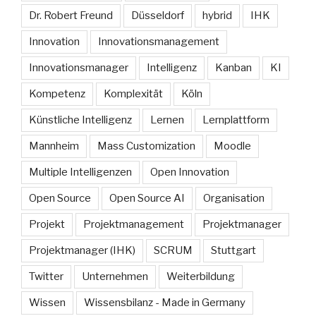
Dr. Robert Freund
Düsseldorf
hybrid
IHK
Innovation
Innovationsmanagement
Innovationsmanager
Intelligenz
Kanban
KI
Kompetenz
Komplexität
Köln
Künstliche Intelligenz
Lernen
Lernplattform
Mannheim
Mass Customization
Moodle
Multiple Intelligenzen
Open Innovation
Open Source
Open Source AI
Organisation
Projekt
Projektmanagement
Projektmanager
Projektmanager (IHK)
SCRUM
Stuttgart
Twitter
Unternehmen
Weiterbildung
Wissen
Wissensbilanz - Made in Germany