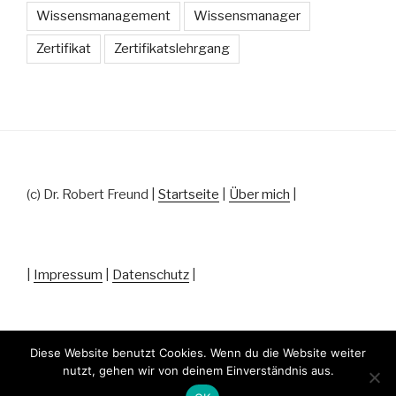
Wissensmanagement
Wissensmanager
Zertifikat
Zertifikatslehrgang
(c) Dr. Robert Freund |
Startseite
|
Über mich
|
|
Impressum
|
Datenschutz
|
Diese Website benutzt Cookies. Wenn du die Website weiter
nutzt, gehen wir von deinem Einverständnis aus.
Datenschutz
Stolz präsentiert von WordPress