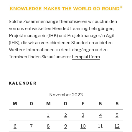
Solche Zusammenhänge thematisieren wir auch in den
von uns entwickelten Blended Learning Lehrgängen,
Projektmanager/in (IHK) und Projektmanager/in Agil
(IHK), die wir an verschiedenen Standorten anbieten.
Weitere Informationen zu den Lehrgängen und zu
Terminen finden Sie auf unserer
Lernplattform
.
KALENDER
November 2023
M
D
M
D
F
S
S
1
2
3
4
5
6
7
8
9
10
11
12