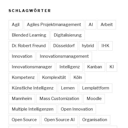
SCHLAGWÖRTER
Agil
Agiles Projektmanagement
AI
Arbeit
Blended Learning
Digitalisierung
Dr. Robert Freund
Düsseldorf
hybrid
IHK
Innovation
Innovationsmanagement
Innovationsmanager
Intelligenz
Kanban
KI
Kompetenz
Komplexität
Köln
Künstliche Intelligenz
Lernen
Lernplattform
Mannheim
Mass Customization
Moodle
Multiple Intelligenzen
Open Innovation
Open Source
Open Source AI
Organisation