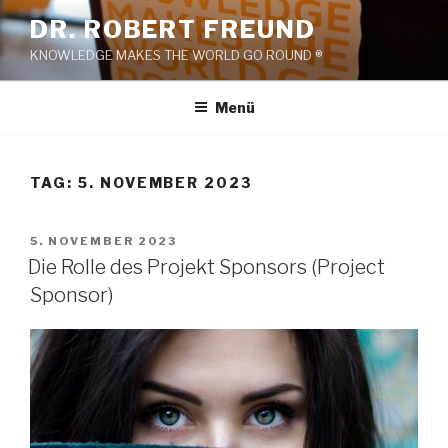
Zum
DR. ROBERT FREUND
Inhalt
KNOWLEDGE MAKES THE WORLD GO ROUND ®
springen
Menü
TAG:
5. NOVEMBER 2023
VERÖFFENTLICHT
5. NOVEMBER 2023
AM
Die Rolle des Projekt Sponsors (Project
Sponsor)