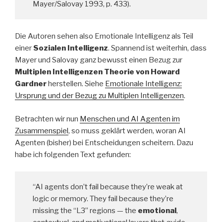
Mayer/Salovay 1993, p. 433).
Die Autoren sehen also Emotionale Intelligenz als Teil
einer
Sozialen Intelligenz
. Spannend ist weiterhin, dass
Mayer und Salovay ganz bewusst einen Bezug zur
Multiplen Intelligenzen Theorie von Howard
Gardner
herstellen. Siehe
Emotionale Intelligenz:
Ursprung und der Bezug zu Multiplen Intelligenzen
.
Betrachten wir nun
Menschen und AI Agenten im
Zusammenspiel
, so muss geklärt werden, woran AI
Agenten (bisher) bei Entscheidungen scheitern. Dazu
habe ich folgenden Text gefunden:
“AI agents don’t fail because they’re weak at
logic or memory. They fail because they’re
missing the “L3” regions — the
emotional
,