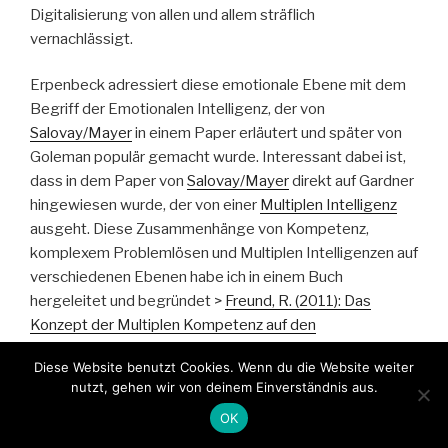
Digitalisierung von allen und allem sträflich
vernachlässigt.
Erpenbeck adressiert diese emotionale Ebene mit dem
Begriff der Emotionalen Intelligenz, der von
Salovay/Mayer
in einem Paper erläutert und später von
Goleman populär gemacht wurde. Interessant dabei ist,
dass in dem Paper von
Salovay/Mayer
direkt auf Gardner
hingewiesen wurde, der von einer
Multiplen Intelligenz
ausgeht. Diese Zusammenhänge von Kompetenz,
komplexem Problemlösen und Multiplen Intelligenzen auf
verschiedenen Ebenen habe ich in einem Buch
hergeleitet und begründet >
Freund, R. (2011): Das
Konzept der Multiplen Kompetenz auf den
Analyseebenen Individuum, Gruppe, Organisation und
Diese Website benutzt Cookies. Wenn du die Website weiter
Netzwerk
, in verschiedenen Konferenzpaper
nutzt, gehen wir von deinem Einverständnis aus.
veröffentlich, und mit Kollegen diskutiert
OK
(
Veröffentlichungen
).