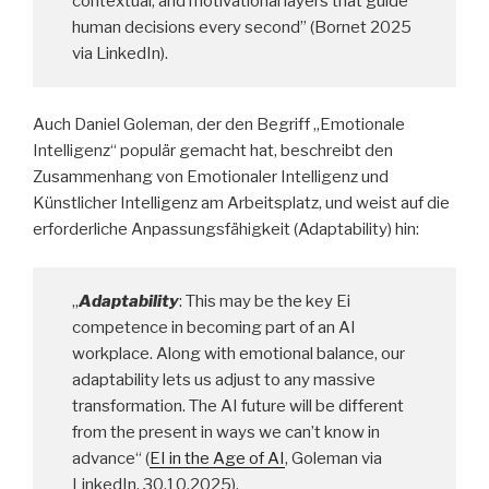
contextual, and motivational layers that guide
human decisions every second” (Bornet 2025
via LinkedIn).
Auch Daniel Goleman, der den Begriff „Emotionale
Intelligenz“ populär gemacht hat, beschreibt den
Zusammenhang von Emotionaler Intelligenz und
Künstlicher Intelligenz am Arbeitsplatz, und weist auf die
erforderliche Anpassungsfähigkeit (Adaptability) hin:
„
Adaptability
: This may be the key Ei
competence in becoming part of an AI
workplace. Along with emotional balance, our
adaptability lets us adjust to any massive
transformation. The AI future will be different
from the present in ways we can’t know in
advance“ (
EI in the Age of AI
, Goleman via
LinkedIn, 30.10.2025).