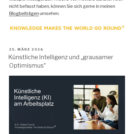
nicht befasst haben, können Sie sich gerne in meinen
Blogbeiträg
e
n
umsehen.
VERÖFFENTLICHT
25. MÄRZ 2026
AM
Künstliche Intelligenz und „grausamer
Optimismus“