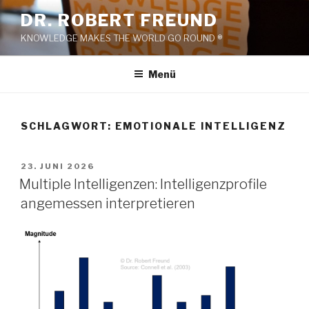
Zum
DR. ROBERT FREUND
Inhalt
KNOWLEDGE MAKES THE WORLD GO ROUND ®
springen
Menü
SCHLAGWORT:
EMOTIONALE INTELLIGENZ
VERÖFFENTLICHT
23. JUNI 2026
AM
Multiple Intelligenzen: Intelligenzprofile
angemessen interpretieren