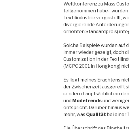
Weltkonferenz zu Mass Custom
teilgenommen habe-, wurden v
Textilindustrie vorgestellt, 
divergierende Anforderungen (
erhöhten Standardpreis) integ
Solche Beispiele wurden auf
immer wieder gezeigt, doch 
Customization in der Textilind
(MCPC 2001 in Hongkong) nich
Es liegt meines Erachtens nic
der Zwischenzeit ausgereift si
sondern hauptsächlich an de
und
Modetrends
und weniger 
entspricht. Darüber hinaus w
mehr, was
Qualität
bei einer 
Die Überschrift des Blogbeitrag