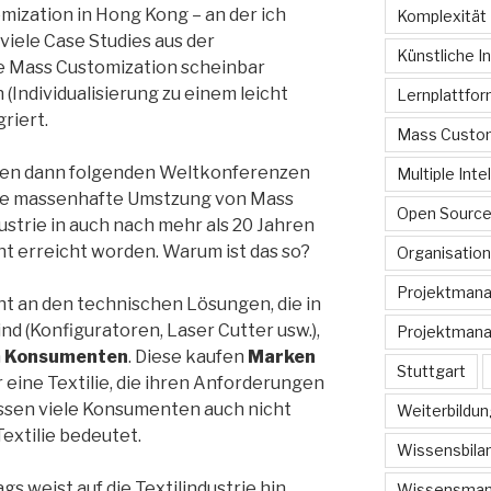
ization in Hong Kong – an der ich
Komplexität
iele Case Studies aus der
Künstliche In
wie Mass Customization scheinbar
Individualisierung zu einem leicht
Lernplattfo
riert.
Mass Custom
 den dann folgenden Weltkonferenzen
Multiple Inte
die massenhafte Umstzung von Mass
Open Sourc
ustrie in auch nach mehr als 20 Jahren
t erreicht worden. Warum ist das so?
Organisation
Projektman
ht an den technischen Lösungen, die in
nd (Konfiguratoren, Laser Cutter usw.),
Projektmana
n
Konsumenten
. Diese kaufen
Marken
Stuttgart
eine Textilie, die ihren Anforderungen
issen viele Konsumenten auch nicht
Weiterbildun
Textilie bedeutet.
Wissensbilan
s weist auf die Textilindustrie hin,
Wissensma