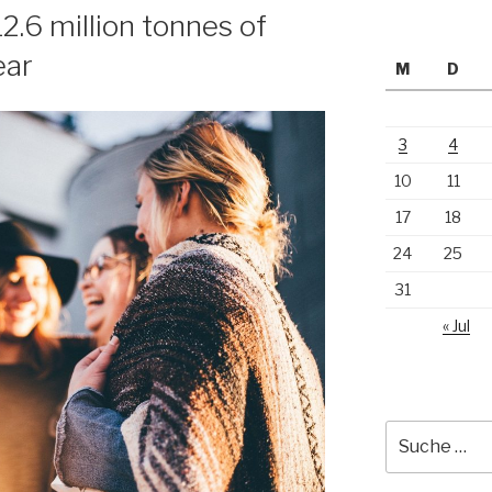
2.6 million tonnes of
ear
M
D
3
4
10
11
17
18
24
25
31
« Jul
Suche
nach: