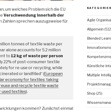
KATEGORIE
an, um welches Problem sich die EU
ve
Verschwendung innerhalb der
Agile Organisa
en Zahlen sprechen auszugsweise für
Allgemein
(512
Blended Learn
illion tonnes of textile waste per
Innovationsm
ar alone accounts for 5.2 million
ent to
12 kg of waste per person
Kompetenzm
only 22% of post-consumer textile
Künstliche Int
tely for re-use or recycling, while
inerated or landfilled“ (
European
Multiple Intell
lar economy for textiles: taking
Projektmana
 reuse and recycle textile waste
 used textiles
).
Shop
(25)
Wissensmana
twicklungen kommen? Zunächst einmal