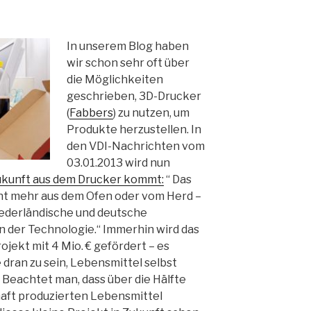
In unserem Blog haben
wir schon sehr oft über
die Möglichkeiten
geschrieben, 3D-Drucker
(
Fabbers
) zu nutzen, um
Produkte herzustellen. In
den VDI-Nachrichten vom
03.01.2013 wird nun
Zukunft aus dem Drucker kommt:
“ Das
ht mehr aus dem Ofen oder vom Herd –
iederländische und deutsche
n der Technologie.“ Immerhin wird das
ekt mit 4 Mio. € gefördert – es
 dran zu sein, Lebensmittel selbst
 Beachtet man, dass über die Hälfte
haft produzierten Lebensmittel