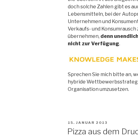
doch solche Zahlen gibt es a
Lebensmitteln, bei der Autopr
Unternehmen und Konsumenten 
Verkaufs- und Konsumrausch z
übernehmen,
denn unendlich
nicht zur Verfügung
.
Sprechen Sie mich bitte an, we
hybride Wettbewerbsstrategi
Organisation umzusetzen.
VERÖFFENTLICHT
15. JANUAR 2013
AM
Pizza aus dem Druc