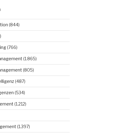
N
tion
(844)
)
ing
(766)
anagement
(1.865)
anagement
(805)
elligenz
(487)
igenzen
(534)
gement
(1.212)
gement
(1.397)