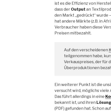
ist es die Effizienz von Herst
dass der
Output
an Textilpro
den Markt „gedrückt“ wurde –
hat andere Märkte (z.B. in Af
Verbraucher haben diese Ver
Preisen mitbezahlt.
Auf den verscheidenen
teilgenommen habe, kurs
Verkauspreises, der für 
Überproduktionen bezahl
Ein weiterer Punkt ist die un
versucht wird, möglichs viele
Das führt allerdings in eine
Ko
bekannt ist, und ihren
Lösung
(PDF) gefunden hat. Schon au