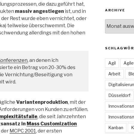
ellungsprozessen, die dazu geführt hat,
ARCHIVE
dukten
massiv angestiegen
ist, und in
 der Rest wurde eben vernichtet, oder
Archive
rika) teilweise überschwemmt. Die
schwendung allerdings mit den hohen
SCHLAGWÖR
Konferenzen
, an denen ich
Agil
Agil
ierte ein Betrag von 20-30% des
Arbeit
Bl
die Vernichtung/Beseitigung von
t wird.
Digitalisieru
Düsseldorf
sägliche
Variantenproduktion
, mit der
Innovation
 Anforderungen von Kunden zu erfüllen.
mplexitätsfalle
, die seit Jahrzehnten
Innovations
sansatz in
Mass Customization
Kanban
K
f der
MCPC 2001
, der ersten