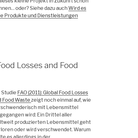
eses kleine Projekt in Zukunft schon
nnen… oder? Siehe dazu auch
Wird es
lle Produkte und Dienstleistungen
 Food Losses and Food
 Studie
FAO (2011): Global Food Losses
d Food Waste
zeigt noch einmal auf, wie
rschwenderisch mit Lebensmittel
egangen wird: Ein Drittel aller
ltweit produzierten Lebensmittel geht
rloren oder wird verschwendet. Warum
lte es allerdings in der