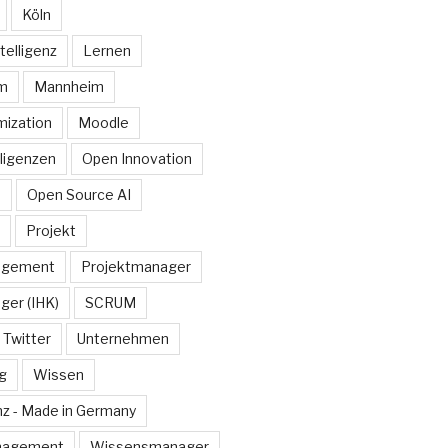
Köln
telligenz
Lernen
rm
Mannheim
ization
Moodle
lligenzen
Open Innovation
e
Open Source AI
Projekt
agement
Projektmanager
ger (IHK)
SCRUM
Twitter
Unternehmen
g
Wissen
z - Made in Germany
nagement
Wissensmanager