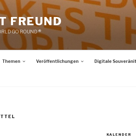
RT FREUND
RLD GO ROUND ®
Themen
Veröffentlichungen
Digitale Souveräni
ITTEL
KALENDER