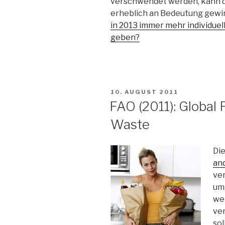
verschwendet werden, kann di
erheblich an Bedeutung gewi
in 2013 immer mehr individue
geben?
VERÖFFENTLICHT
10. AUGUST 2011
AM
FAO (2011): Global
Waste
Die
an
ve
umg
we
ve
sol