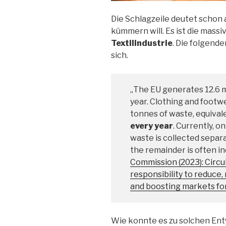
Die Schlagzeile deutet schon 
kümmern will. Es ist die massi
Textilindustrie
. Die folgend
sich.
„The EU generates 12.6 m
year. Clothing and footwe
tonnes of waste, equival
every year
. Currently, 
waste is collected separa
the remainder is often inc
Commission (2023): Circu
responsibility to reduce,
and boosting markets for
Wie konnte es zu solchen En