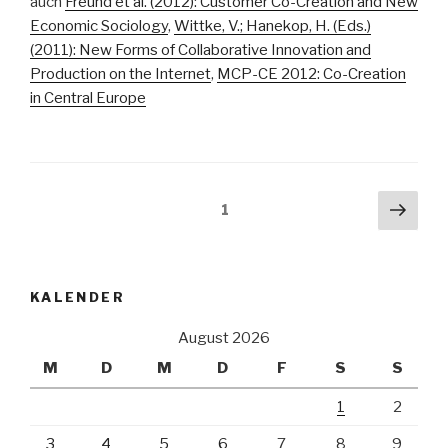
auch
Freund et al. (2012): Customer Co-Creation and New
Economic Sociology
,
Wittke, V.; Hanekop, H. (Eds.)
(2011): New Forms of Collaborative Innovation and
Production on the Internet
,
MCP-CE 2012: Co-Creation
in Central Europe
Beitragsnavigation
Näch
Seite
1
Seit
KALENDER
August 2026
M
D
M
D
F
S
S
1
2
3
4
5
6
7
8
9