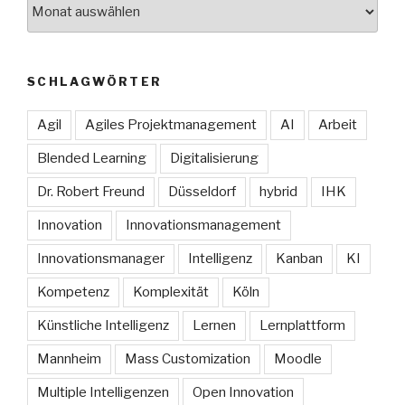
Archive
SCHLAGWÖRTER
Agil
Agiles Projektmanagement
AI
Arbeit
Blended Learning
Digitalisierung
Dr. Robert Freund
Düsseldorf
hybrid
IHK
Innovation
Innovationsmanagement
Innovationsmanager
Intelligenz
Kanban
KI
Kompetenz
Komplexität
Köln
Künstliche Intelligenz
Lernen
Lernplattform
Mannheim
Mass Customization
Moodle
Multiple Intelligenzen
Open Innovation