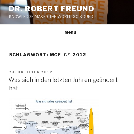
Zum
DR. ROBERT FREUND
Inhalt
KNOWLEDGE MAKES THE WORLD GO ROUND ®
springen
Menü
SCHLAGWORT:
MCP-CE 2012
VERÖFFENTLICHT
23. OKTOBER 2012
AM
Was sich in den letzten Jahren geändert
hat