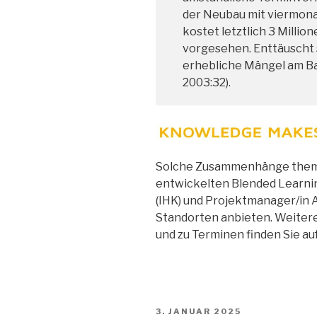
der Neubau mit viermona
kostet letztlich 3 Millio
vorgesehen. Enttäuscht 
erhebliche Mängel am Ba
2003:32).
Solche Zusammenhänge themat
entwickelten Blended Learni
(IHK) und Projektmanager/in Ag
Standorten anbieten. Weiter
und zu Terminen finden Sie au
VERÖFFENTLICHT
3. JANUAR 2025