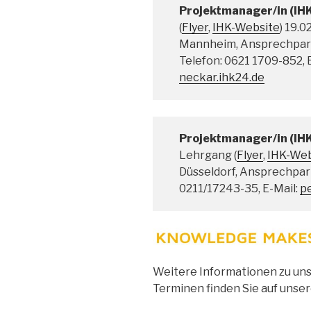
Projektmanager/in (IH
(
Flyer
,
IHK-Website
) 19.
Mannheim, Ansprechpart
Telefon: 0621 1709-852, 
neckar.ihk24.de
Projektmanager/in (IH
Lehrgang (
Flyer
,
IHK-Web
Düsseldorf, Ansprechpart
0211/17243-35, E-Mail:
p
Weitere Informationen zu un
Terminen finden Sie auf unse