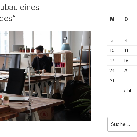
eubau eines
des“
M
D
3
4
10
11
17
18
24
25
31
« Jul
Suche
nach: