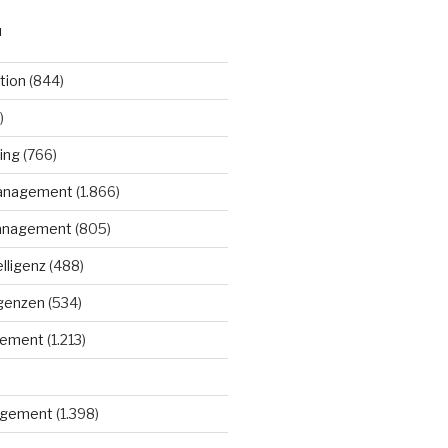
N
tion
(844)
)
ing
(766)
anagement
(1.866)
anagement
(805)
elligenz
(488)
igenzen
(534)
gement
(1.213)
gement
(1.398)