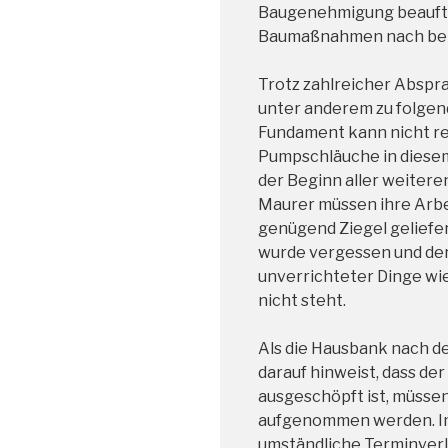
Baugenehmigung beauftr
Baumaßnahmen nach ber
Trotz zahlreicher Absp
unter anderem zu folgen
Fundament kann nicht rec
Pumpschläuche in diesem
der Beginn aller weitere
Maurer müssen ihre Arbe
genügend Ziegel geliefe
wurde vergessen und de
unverrichteter Dinge wi
nicht steht.
Als die Hausbank nach d
darauf hinweist, dass der
ausgeschöpft ist, müsse
aufgenommen werden. I
umständliche Terminverl