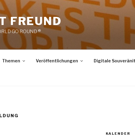
RT FREUND
RLD GO ROUND ®
Themen
Veröffentlichungen
Digitale Souveräni
ILDUNG
KALENDER