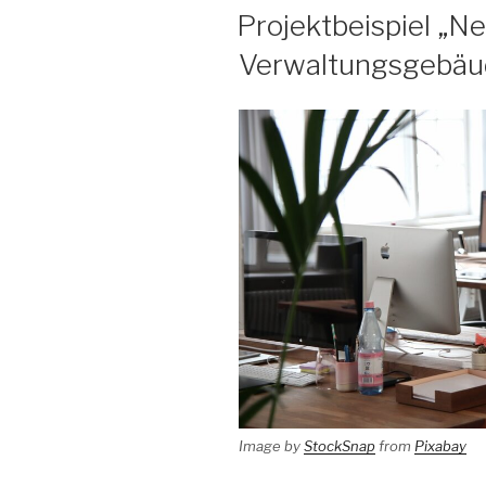
AM
Projektbeispiel „N
Verwaltungsgebäu
Image by
StockSnap
from
Pixabay