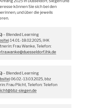
Anfang 2025 in Düsseldorf, Siegen und
resse können Sie sich bei den
innen, und über die jeweils
eren.
K)
– Blended Learning
site
) 14.01.-18.02.2025, IHK
nerin: Frau Wanke, Telefon:
etra.wanke@duesseldorf.ihk.de
K)
– Blended Learning
bsite
) 06.02.-13.03.2025, bbz
n: Frau Plicht, Telefon: Telefon
licht@bbz-siegen.de