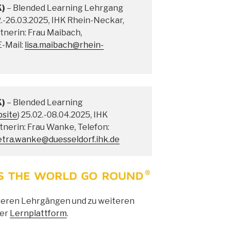
K)
– Blended Learning Lehrgang
02.-26.03.2025, IHK Rhein-Neckar,
nerin: Frau Maibach,
E-Mail:
lisa.maibach@rhein-
K)
– Blended Learning
site
) 25.02.-08.04.2025, IHK
nerin: Frau Wanke, Telefon:
etra.wanke@duesseldorf.ihk.de
seren Lehrgängen und zu weiteren
rer
Lernplattform
.