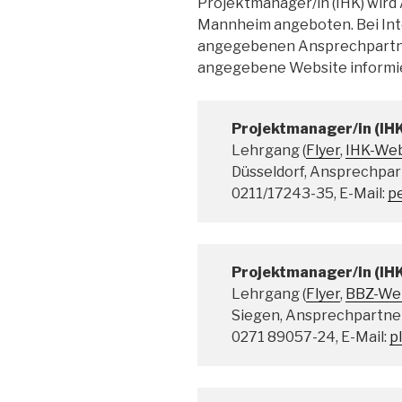
Projektmanager/in (IHK) wird 
Mannheim angeboten. Bei Inte
angegebenen Ansprechpartner
angegebene Website informi
Projektmanager/in (IH
Lehrgang (
Flyer
,
IHK-Web
Düsseldorf, Ansprechpart
0211/17243-35, E-Mail:
p
Projektmanager/in (IH
Lehrgang (
Flyer
,
BBZ-We
Siegen, Ansprechpartneri
0271 89057-24, E-Mail:
p