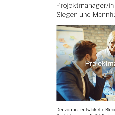
AM
Projektmanager/in (
Siegen und Mannh
Der von uns entwickelte Ble