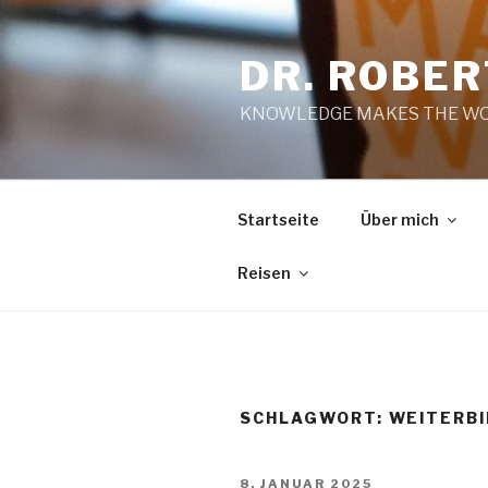
Zum
Inhalt
DR. ROBE
springen
KNOWLEDGE MAKES THE WO
Startseite
Über mich
Reisen
SCHLAGWORT:
WEITERB
VERÖFFENTLICHT
8. JANUAR 2025