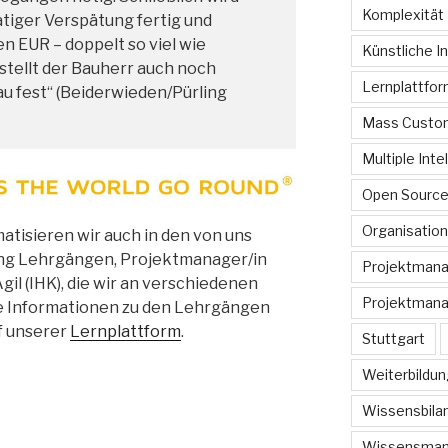
Komplexität
tiger Verspätung fertig und
nen EUR – doppelt so viel wie
Künstliche In
stellt der Bauherr auch noch
Lernplattfo
u fest“ (Beiderwieden/Pürling
Mass Custom
Multiple Inte
Open Sourc
Organisation
isieren wir auch in den von uns
ng Lehrgängen, Projektmanager/in
Projektman
il (IHK), die wir an verschiedenen
Projektmana
e Informationen zu den Lehrgängen
f unserer
Lernplattform
.
Stuttgart
Weiterbildun
Wissensbilan
Wissensma