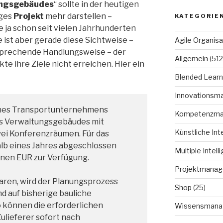
ungsgebäudes
“ sollte in der heutigen
iges
Projekt
mehr darstellen –
KATEGORIE
ja schon seit vielen Jahrhunderten
 ist aber gerade diese Sichtweise –
Agile Organisa
tsprechende Handlungsweise – der
Allgemein
(512
kte ihre Ziele nicht erreichen. Hier ein
Blended Learn
Innovationsm
eines Transportunternehmens
Kompetenzm
s Verwaltungsgebäudes mit
Künstliche Int
wei Konferenzräumen. Für das
alb eines Jahres abgeschlossen
Multiple Intell
lionen EUR zur Verfügung.
Projektmana
aren, wird der Planungsprozess
Shop
(25)
d auf bisherige bauliche
o können die erforderlichen
Wissensmana
lieferer sofort nach