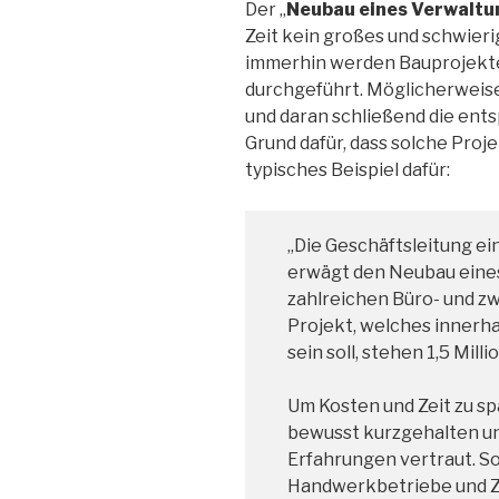
Der „
Neubau eines Verwalt
Zeit kein großes und schwier
immerhin werden Bauprojekte 
durchgeführt. Möglicherweise
und daran schließend die en
Grund dafür, dass solche Proje
typisches Beispiel dafür:
„Die Geschäftsleitung 
erwägt den Neubau eine
zahlreichen Büro- und z
Projekt, welches innerh
sein soll, stehen 1,5 Mil
Um Kosten und Zeit zu sp
bewusst kurzgehalten un
Erfahrungen vertraut. S
Handwerkbetriebe und Zu