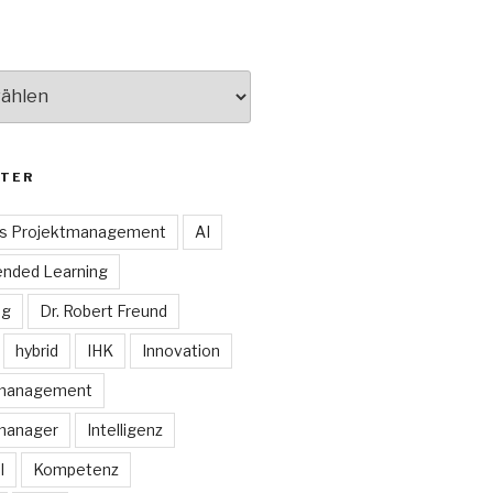
TER
es Projektmanagement
AI
ended Learning
ng
Dr. Robert Freund
hybrid
IHK
Innovation
smanagement
manager
Intelligenz
I
Kompetenz