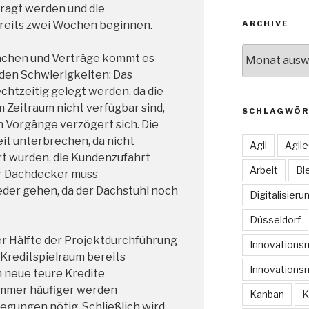
agt werden und die
eits zwei Wochen beginnen.
ARCHIVE
Archive
rachen und Verträge kommt es
den Schwierigkeiten: Das
htzeitig gelegt werden, da die
 Zeitraum nicht verfügbar sind,
SCHLAGWÖR
n Vorgänge verzögert sich. Die
it unterbrechen, da nicht
Agil
Agil
rt wurden, die Kundenzufahrt
Arbeit
Bl
r Dachdecker muss
eder gehen, da der Dachstuhl noch
Digitalisieru
Düsseldorf
er Hälfte der Projektdurchführung
Innovation
 Kreditspielraum bereits
Innovations
n neue teure Kredite
mmer häufiger werden
Kanban
K
egungen nötig. Schließlich wird