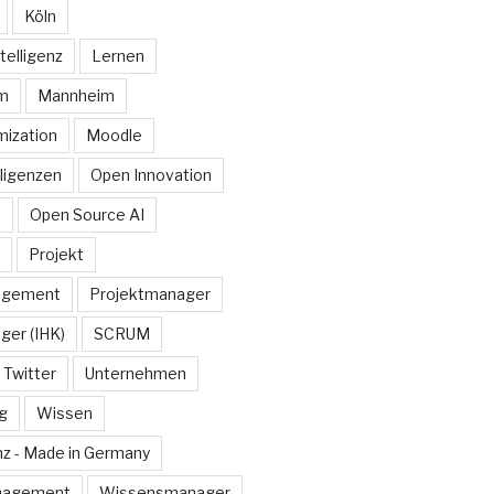
Köln
telligenz
Lernen
rm
Mannheim
ization
Moodle
lligenzen
Open Innovation
e
Open Source AI
Projekt
agement
Projektmanager
ger (IHK)
SCRUM
Twitter
Unternehmen
g
Wissen
z - Made in Germany
nagement
Wissensmanager