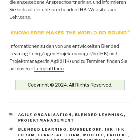
die angegebene Ansprechpartnerin an, und informieren
Sie sich auf der entsprechenden IHK-Website zum
Lehrgang.
Informationen zu den von uns entwickelten Blended
Learning Lehrgängen Projektmanager/in (IHK) und
Projektmanager/in Agil (IHK) und zu Terminen finden Sie
auf unserer
Lernplattform
.
Copyright © 2024. All Rights Reserved.
KATEGORIEN
AGILE ORGANISATION
,
BLENDED LEARNING
,
PROJEKTMANAGEMENT
SCHLAGWÖRTER
BLENDED LEARNING
,
DÜSSELDORF
,
IHK
,
IHK
FORUM
,
LERNPLATTFORM
,
MOODLE
,
PROJEKT
,