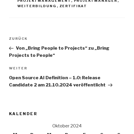
PROJEKTMANAGEMENT
,
PROJEKTMANAGER
,
WEITERBILDUNG
,
ZERTIFIKAT
Beitrags-
Vorheriger
ZURÜCK
Navigation
Beitrag
Von „Bring People to Projects“ zu „Bring
Projects to People“
Nächster
WEITER
Beitrag
Open Source AI Definition – 1.0: Release
Candidate 2 am 21.10.2024 veröffentlicht
KALENDER
Oktober 2024