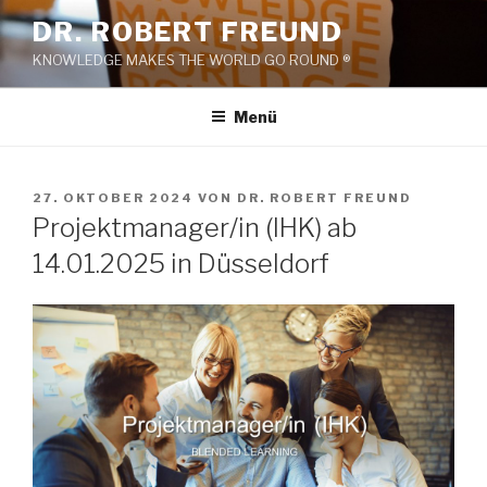
Zum
DR. ROBERT FREUND
Inhalt
KNOWLEDGE MAKES THE WORLD GO ROUND ®
springen
Menü
VERÖFFENTLICHT
27. OKTOBER 2024
VON
DR. ROBERT FREUND
AM
Projektmanager/in (IHK) ab
14.01.2025 in Düsseldorf