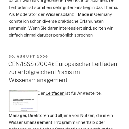
darauf, wie die vorgesehenen Workshops ablaufen. Der
Leitfaden ist somit ein sehr guter Einstieg in das Thema.
Als Moderator der
Wissensbilanz – Made in Germany
konnte ich schon diverse praktische Erfahrungen
sammeln. Wenn Sie daran interessiert sind, sollten wir
einfach einmal darüber persönlich sprechen.
VERÖFFENTLICHT
30. AUGUST 2006
AM
CEN/ISSS (2004): Europäischer Leitfaden
zur erfolgreichen Praxis im
Wissensmanagement
Der
Leitfaden
ist für Angestellte,
Manager, Direktoren und all jene von Nutzen, die in ein
Wissensmanagement
-Programm (innerhalb oder