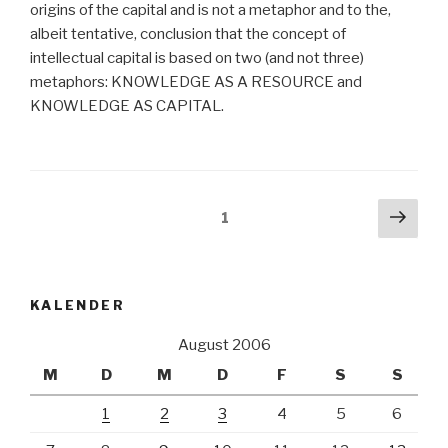
origins of the capital and is not a metaphor and to the,
albeit tentative, conclusion that the concept of
intellectual capital is based on two (and not three)
metaphors: KNOWLEDGE AS A RESOURCE and
KNOWLEDGE AS CAPITAL.
Beitragsnavigation
Näch
Seite
1
Seit
KALENDER
August 2006
M
D
M
D
F
S
S
1
2
3
4
5
6