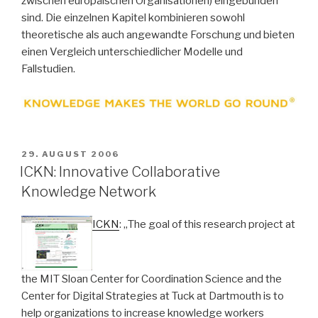
zwischen europäischen Organisationen) eingebunden
sind. Die einzelnen Kapitel kombinieren sowohl
theoretische als auch angewandte Forschung und bieten
einen Vergleich unterschiedlicher Modelle und
Fallstudien.
VERÖFFENTLICHT
29. AUGUST 2006
AM
ICKN: Innovative Collaborative
Knowledge Network
ICKN
: „The goal of this research project at
the MIT Sloan Center for Coordination Science and the
Center for Digital Strategies at Tuck at Dartmouth is to
help organizations to increase knowledge workers