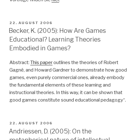
VERÖFFENTLICHT
22. AUGUST 2006
AM
Becker, K. (2005): How Are Games
Educational? Learning Theories
Embodied in Games?
Abstract:
This paper
outlines the theories of Robert
Gagné, and Howard Gardner to demonstrate how good
games, even purely commercial ones, already embody
the fundamental elements of these learning and
instructional theories. In this way, it can be shown that
good games constitute sound educational pedagogy“.
VERÖFFENTLICHT
22. AUGUST 2006
AM
Andriessen, D. (2005): On the
metaphorical nature of intellectual