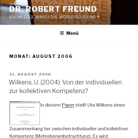
Zum
DR. ROBERT FREUND
Inhalt
KNOWLEDGE MAKES THE WORLD GO ROUND ®
springen
Menü
MONAT:
AUGUST 2006
VERÖFFENTLICHT
31. AUGUST 2006
AM
Wilkens, U. (2004): Von der individuellen
zur kollektiven Kompetenz?
In diesem
Paper
stellt Uta Wilkens einen
Zusammenhang her zwischen individueller und kollektiver
Kompetenz (Mehrebenenbetrachtung). Es wird