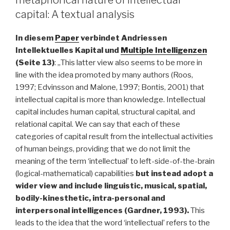
capital: A textual analysis
In diesem
Paper
verbindet Andriessen
Intellektuelles Kapital und
Multiple Intelligenzen
(Seite 13)
: „This latter view also seems to be more in
line with the idea promoted by many authors (Roos,
1997; Edvinsson and Malone, 1997; Bontis, 2001) that
intellectual capital is more than knowledge. Intellectual
capital includes human capital, structural capital, and
relational capital. We can say that each of these
categories of capital result from the intellectual activities
of human beings, providing that we do not limit the
meaning of the term ‘intellectual’ to left-side-of-the-brain
(logical-mathematical) capabilities
but instead adopt a
wider view and include linguistic, musical, spatial,
bodily-kinesthetic, intra-personal and
interpersonal intelligences (Gardner, 1993).
This
leads to the idea that the word ‘intellectual’ refers to the