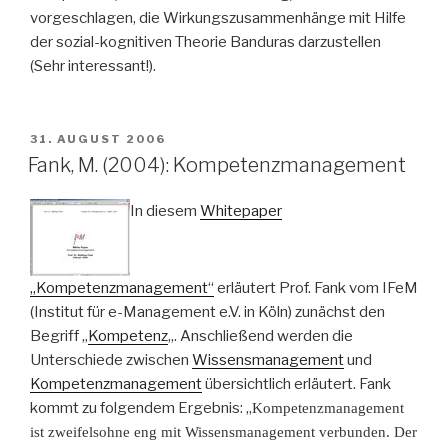
vorgeschlagen, die Wirkungszusammenhänge mit Hilfe
der sozial-kognitiven Theorie Banduras darzustellen
(Sehr interessant!).
VERÖFFENTLICHT
31. AUGUST 2006
AM
Fank, M. (2004): Kompetenzmanagement
In diesem
Whitepaper
„Kompetenzmanagement“
erläutert Prof. Fank vom IFeM
(Institut für e-Management e.V. in Köln) zunächst den
Begriff „
Kompetenz
„. Anschließend werden die
Unterschiede zwischen
Wissensmanagement
und
Kompetenzmanagement
übersichtlich erläutert. Fank
kommt zu folgendem Ergebnis: „
Kompetenzmanagement
ist zweifelsohne eng mit Wissensmanagement verbunden. Der