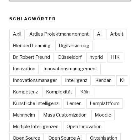
SCHLAGWÖRTER
Agil
Agiles Projektmanagement
AI
Arbeit
Blended Learning
Digitalisierung
Dr. Robert Freund
Düsseldorf
hybrid
IHK
Innovation
Innovationsmanagement
Innovationsmanager
Intelligenz
Kanban
KI
Kompetenz
Komplexität
Köln
Künstliche Intelligenz
Lernen
Lernplattform
Mannheim
Mass Customization
Moodle
Multiple Intelligenzen
Open Innovation
Open Source
Open Source AI
Organisation