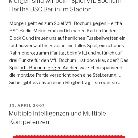
Morgen sind wir beim Spiel VfL Bochum –
Hertha BSC Berlin im Stadion
Morgen geht es zum Spiel VfL Bochum gegen Hertha
BSC Berlin. Meine Frau und ich haben Karten für den
Block C und freuen uns auf herrliches Fussballwetter, ein
fast ausverkauftes Stadion, ein tolles Spiel, ein schönes
Rahmenprogramm (Fantag beim VfL) und natürlich auf
drei Punkte für den VfL Bochum – ist doch klar, oder? Das
Spiel
VfL Bochum gegen Aachen
war schon spannend,
die morgige Partie verspricht noch eine Steigerung….
Sicher gibt es davon einen Blogbeitrag – so oder so …
VERÖFFENTLICHT
13. APRIL 2007
AM
Multiple Intelligenzen und Multiple
Kompetenzen