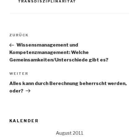
TRANSDISZIPLINARITÄT
Beitrags-
Vorheriger
ZURÜCK
Navigation
Beitrag
Wissensmanagement und
Kompetenzmanagement: Welche
Gemeinsamkeiten/Unterschiede gibt es?
Nächster
WEITER
Beitrag
Alles kann durch Berechnung beherrscht werden,
oder?
KALENDER
August 2011