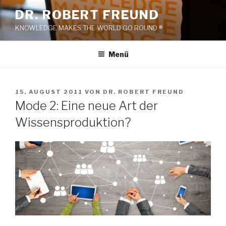
Zum
DR. ROBERT FREUND
Inhalt
KNOWLEDGE MAKES THE WORLD GO ROUND ®
springen
Menü
VERÖFFENTLICHT
15. AUGUST 2011
VON
DR. ROBERT FREUND
AM
Mode 2: Eine neue Art der
Wissensproduktion?