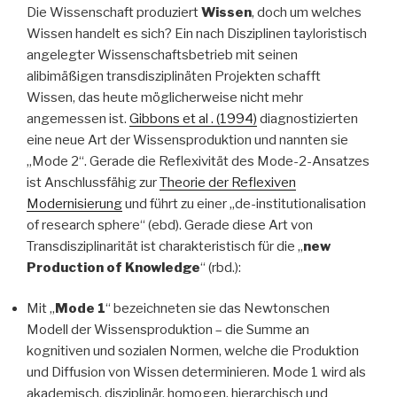
Die Wissenschaft produziert
Wissen
, doch um welches
Wissen handelt es sich? Ein nach Disziplinen tayloristisch
angelegter Wissenschaftsbetrieb mit seinen
alibimäßigen transdisziplinäten Projekten schafft
Wissen, das heute möglicherweise nicht mehr
angemessen ist.
Gibbons et al . (1994)
diagnostizierten
eine neue Art der Wissensproduktion und nannten sie
„Mode 2“. Gerade die Reflexivität des Mode-2-Ansatzes
ist Anschlussfähig zur
Theorie der Reflexiven
Modernisierung
und führt zu einer „de-institutionalisation
of research sphere“ (ebd). Gerade diese Art von
Transdisziplinarität ist charakteristisch für die „
new
Production of Knowledge
“ (rbd.):
Mit „
Mode 1
“ bezeichneten sie das Newtonschen
Modell der Wissensproduktion – die Summe an
kognitiven und sozialen Normen, welche die Produktion
und Diffusion von Wissen determinieren. Mode 1 wird als
akademisch, disziplinär, homogen, hierarchisch und