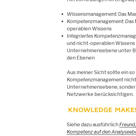
Wissensmanagement:
Das Ma
Kompetenzmanagement: D
as
operablen Wissens
Integriertes Kompetenzmanag
und nicht-operablen Wissens a
Unternehmensebene unter Be
den Ebenen
Aus meiner Sicht sollte ein s
Kompetenzmanagement
nicht
Unternehmensebene, sondern
Netzwerke berücksichtigen.
Siehe dazu ausführlich
Freund,
Kompetenz auf den Analyseebe