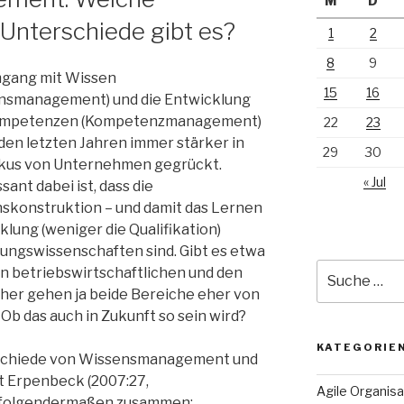
M
D
nterschiede gibt es?
1
2
8
9
gang mit Wissen
15
16
nsmanagement) und die Entwicklung
ompetenzen (Kompetenzmanagement)
22
23
 den letzten Jahren immer stärker in
29
30
kus von Unternehmen gegrückt.
« Jul
sant dabei ist, dass die
skonstruktion – und damit das Lernen
lung (weniger die Qualifikation)
ungswissenschaften sind. Gibt es etwa
Suche
n betriebswirtschaftlichen und den
nach:
sher gehen ja beide Bereiche eher von
 Ob das auch in Zukunft so sein wird?
KATEGORIE
schiede von Wissensmanagement und
Erpenbeck (2007:27,
Agile Organisa
) folgendermaßen zusammen: