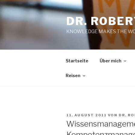
Zum
Inhalt
DR. ROBE
springen
KNOWLEDGE MAKES THE WO
Startseite
Über mich
Reisen
VERÖFFENTLICHT
11. AUGUST 2011
VON
DR. R
AM
Wissensmanageme
Kompetenzmanage