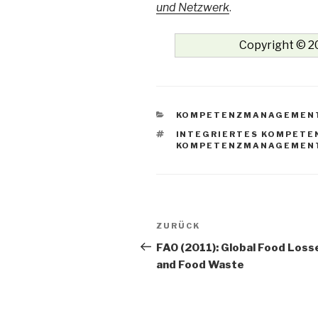
und Netzwerk
.
Copyright © 20
KATEGORIEN
KOMPETENZMANAGEMEN
SCHLAGWÖRTER
INTEGRIERTES KOMPET
KOMPETENZMANAGEMEN
Beitrags-
Vorheriger
ZURÜCK
Navigation
Beitrag
FAO (2011): Global Food Loss
and Food Waste