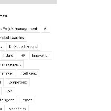
TER
es Projektmanagement
AI
ended Learning
ng
Dr. Robert Freund
hybrid
IHK
Innovation
smanagement
manager
Intelligenz
I
Kompetenz
Köln
telligenz
Lernen
rm
Mannheim