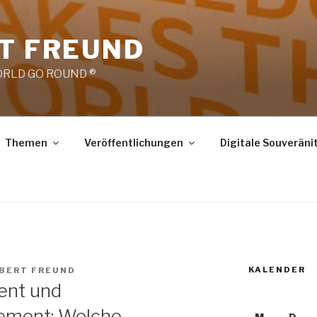
RT FREUND
RLD GO ROUND ®
Themen
Veröffentlichungen
Digitale Souveräni
KALENDER
OBERT FREUND
nt und
ment: Welche