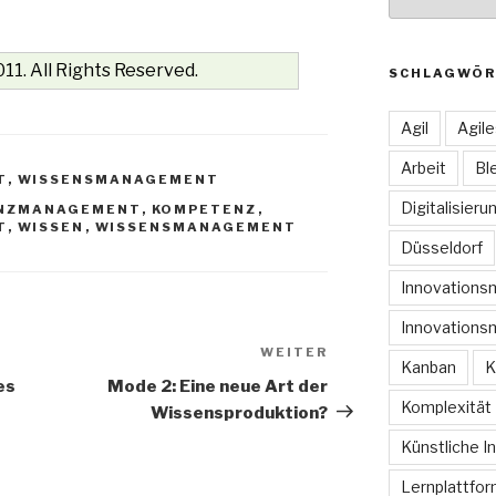
11. All Rights Reserved.
SCHLAGWÖR
Agil
Agil
Arbeit
Bl
T
,
WISSENSMANAGEMENT
Digitalisieru
ENZMANAGEMENT
,
KOMPETENZ
,
T
,
WISSEN
,
WISSENSMANAGEMENT
Düsseldorf
Innovation
Innovations
WEITER
Nächster
Kanban
K
Beitrag
es
Mode 2: Eine neue Art der
Komplexität
Wissensproduktion?
Künstliche In
Lernplattfo