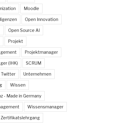
ization
Moodle
lligenzen
Open Innovation
e
Open Source AI
Projekt
agement
Projektmanager
ger (IHK)
SCRUM
Twitter
Unternehmen
g
Wissen
z - Made in Germany
nagement
Wissensmanager
Zertifikatslehrgang