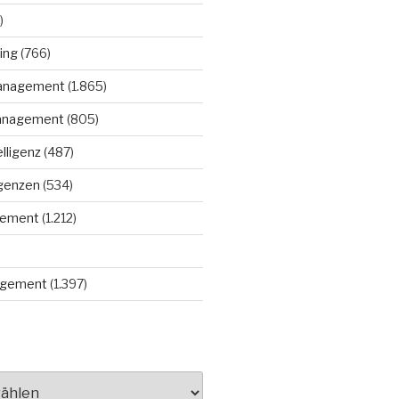
)
ing
(766)
anagement
(1.865)
anagement
(805)
elligenz
(487)
igenzen
(534)
gement
(1.212)
gement
(1.397)