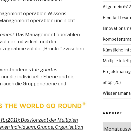
Allgemein
(512
nagement operablen Wissens
Blended Learn
 Management operablen und nicht-
Innovationsm
ement: D
as Management operablen
Kompetenzm
uf der Individual- und der
zugnahme auf die „Brücke“ zwischen
Künstliche Int
Multiple Intell
o verstandenes
Integriertes
Projektmana
 nur die individuelle Ebene und die
Shop
(25)
 auch die Gruppenebene und
Wissensmana
ARCHIVE
 R. (2011): Das Konzept der Multiplen
Archive
nen Individuum, Gruppe, Organisation