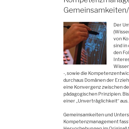
Gemeinsamkeiten/U
Der Um
(Wisse
von K
sind in
den Fo
Interes
Wissen
-, sowie die Kompetenzentwick
durchaus Domänen der Erzieh
eine Konvergenz zwischen de
pädagogischen Prinzipien. Bi
einer „Unverträglichkeit“ aus.
Gemeinsamkeiten und Unter
Kompetenzmanagement fasst 
Hervorhebungen im Original