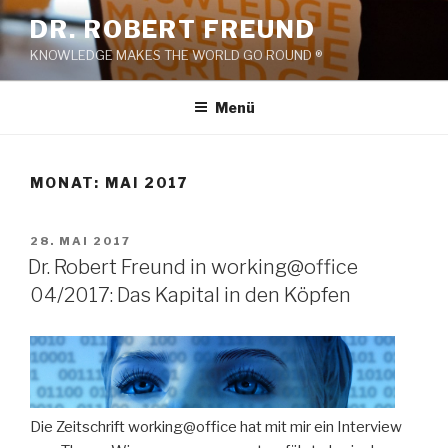
Zum
DR. ROBERT FREUND
Inhalt
KNOWLEDGE MAKES THE WORLD GO ROUND ®
springen
Menü
MONAT:
MAI 2017
VERÖFFENTLICHT
28. MAI 2017
AM
Dr. Robert Freund in working@office
04/2017: Das Kapital in den Köpfen
Die Zeitschrift working@office hat mit mir ein Interview