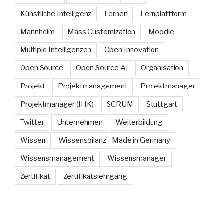
Künstliche Intelligenz
Lernen
Lernplattform
Mannheim
Mass Customization
Moodle
Multiple Intelligenzen
Open Innovation
Open Source
Open Source AI
Organisation
Projekt
Projektmanagement
Projektmanager
Projektmanager (IHK)
SCRUM
Stuttgart
Twitter
Unternehmen
Weiterbildung
Wissen
Wissensbilanz - Made in Germany
Wissensmanagement
Wissensmanager
Zertifikat
Zertifikatslehrgang