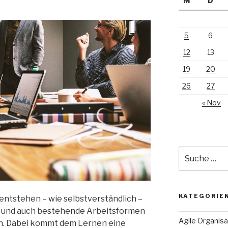
M
D
5
6
12
13
19
20
26
27
« Nov
Suche
nach:
KATEGORIE
entstehen – wie selbstverständlich –
, und auch bestehende Arbeitsformen
Agile Organisa
n. Dabei kommt dem Lernen eine