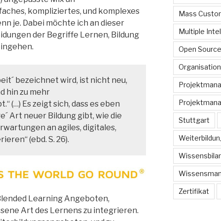
aches, kompliziertes, und komplexes
Mass Custom
nn je. Dabei möchte ich an dieser
Multiple Inte
eidungen der Begriffe Lernen, Bildung
ingehen.
Open Sourc
Organisation
eit´ bezeichnet wird, ist nicht neu,
Projektman
d hin zu mehr
Projektmana
“ (…) Es zeigt sich, dass es eben
ge´ Art neuer Bildung gibt, wie die
Stuttgart
wartungen an agiles, digitales,
Weiterbildun
eren“ (ebd. S. 26).
Wissensbilan
Wissensma
Zertifikat
 Blended Learning Angeboten,
sene Art des Lernens zu integrieren.