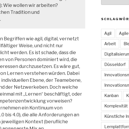
22): Wie wollen wir arbeiten?
chen Tradition und
.
SCHLAGWÖR
Agil
Agil
Begriffen wie agil, digital, vernetzt
Arbeit
Bl
elfältiger Weise, und nicht nur
ht werden. Es ist schade, dass die
Digitalisieru
n von Personen dominiert wird, die
Düsseldorf
teressen durchzusetzen. Es wäre gut,
on Lernen verstehen würden. Dabei
Innovation
 individuellen Ebene, der Teamebene,
Innovations
und der Netzwerkeben. Doch welche
einmal mit „Lernen“ beschäftigt, oder
Kanban
K
mpetenzentwicklung vorweisen?
Komplexität
ternehmen ein Kontinuum von
0 bis 4.0), die alle Anforderungen an
Künstliche In
n jeweiligen Kontext (berufliche
Lernplattfo
) angepasste Mix an