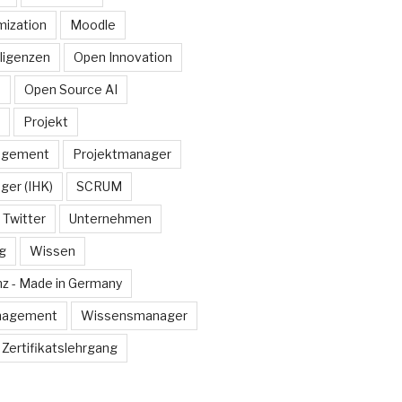
ization
Moodle
lligenzen
Open Innovation
e
Open Source AI
Projekt
agement
Projektmanager
ger (IHK)
SCRUM
Twitter
Unternehmen
g
Wissen
z - Made in Germany
nagement
Wissensmanager
Zertifikatslehrgang