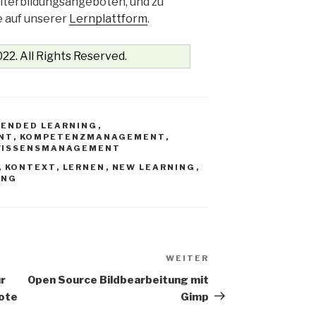
iterbildungsangeboten, und zu
e auf unserer
Lernplattform
.
22. All Rights Reserved.
LENDED LEARNING
,
NT
,
KOMPETENZMANAGEMENT
,
ISSENSMANAGEMENT
,
KONTEXT
,
LERNEN
,
NEW LEARNING
,
UNG
WEITER
Nächster
Beitrag
r
Open Source Bildbearbeitung mit
ote
Gimp