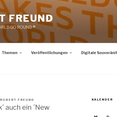
RT FREUND
RLD GO ROUND ®
Themen
Veröffentlichungen
Digitale Souveräni
KALENDER
 ROBERT FREUND
´ auch ein ´New