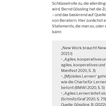
Schlüsselrolle zu, die allerdin
wird. Bernd Gössling hat die
– und das basierend auf Quell
von Beratern. Hier zunächst 
Statements, die man so, oder s
kann
„New Work braucht New L
2021:I)
• „Agiles, kooperatives 
agiles, kooperatives un
Manifest 2020, S. 3)
• „[M]obiles Lernen“ geh
wie die Charta für Lernen
betont (BMWi 2020, S. 5)
• „Agiles Lernen leitet s
(Schmitz/Graf 2020, S. 79)
Quelle: Gössling, B. (2022