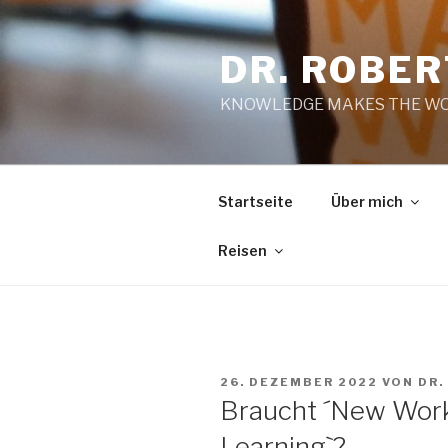
Zum
Inhalt
DR. ROBE
springen
KNOWLEDGE MAKES THE WO
Startseite
Über mich
Reisen
VERÖFFENTLICHT
26. DEZEMBER 2022
VON
DR.
AM
Braucht ´New Work
Learning`?