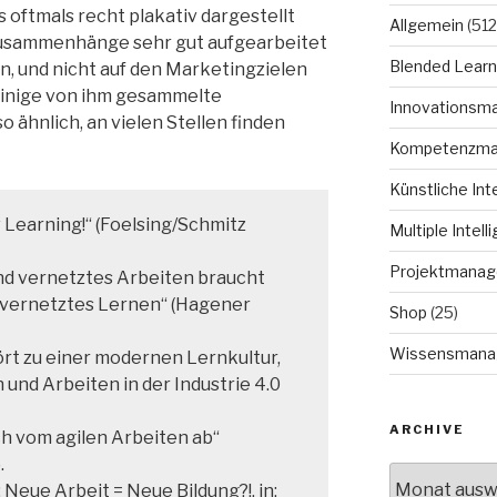
gs oftmals recht plakativ dargestellt
Allgemein
(512
 Zusammenhänge sehr gut aufgearbeitet
Blended Learn
en, und nicht auf den Marketingzielen
einige von ihm gesammelte
Innovationsm
o ähnlich, an vielen Stellen finden
Kompetenzm
Künstliche Int
earning!“ (Foelsing/Schmitz
Multiple Intell
Projektmana
und vernetztes Arbeiten braucht
d vernetztes Lernen“ (Hagener
Shop
(25)
Wissensmana
ört zu einer modernen Lernkultur,
 und Arbeiten in der Industrie 4.0
ARCHIVE
ich vom agilen Arbeiten ab“
.
Archive
): Neue Arbeit = Neue Bildung?!, in: