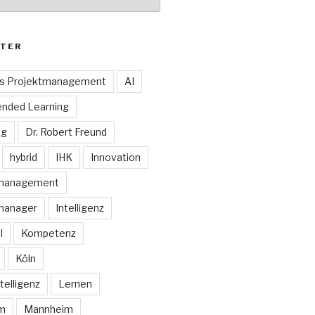
TER
es Projektmanagement
AI
ended Learning
ng
Dr. Robert Freund
hybrid
IHK
Innovation
smanagement
manager
Intelligenz
I
Kompetenz
Köln
telligenz
Lernen
rm
Mannheim