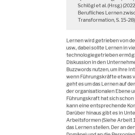
Schlögl et al. (Hrsg.) (20
Berufliches Lernen zwis
Transformation, S. 15-28)
Lernen wird getrieben von den 
usw., dabei sollte Lernen in vi
technologiegetrieben ermöglic
Diskussion in den Unternehme
Buzzwords nutzen, um ihre In
wenn Führungskräfte etwas v
geht es um das Lernen auf der
der organisationalen Ebene 
Führungskraft hat sich schon 
kann eine entsprechende Ko
Darüber hinaus gibt es in Un
Arbeitsformen (Siehe Arbeit 1.
das Lernen stellen. Der an de
Domäne) und an die Person(en