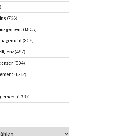
)
ing
(766)
anagement
(1.865)
anagement
(805)
elligenz
(487)
igenzen
(534)
gement
(1.212)
gement
(1.397)