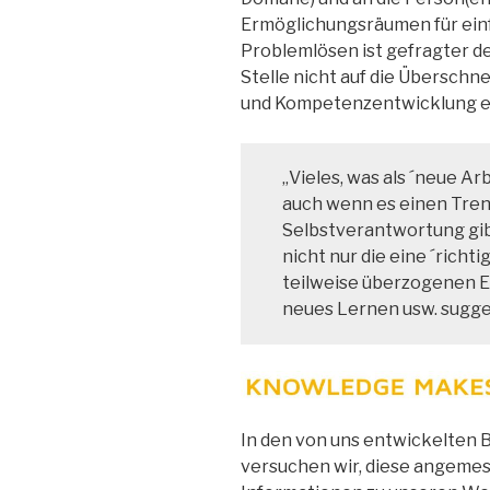
Ermöglichungsräumen für einf
Problemlösen ist gefragter de
Stelle nicht auf die Überschn
und Kompetenzentwicklung e
„Vieles, was als ´neue Arb
auch wenn es einen Tren
Selbstverantwortung gibt.
nicht nur die eine ´richti
teilweise überzogenen Er
neues Lernen usw. suggeri
In den von uns entwickelten
versuchen wir, diese angemes