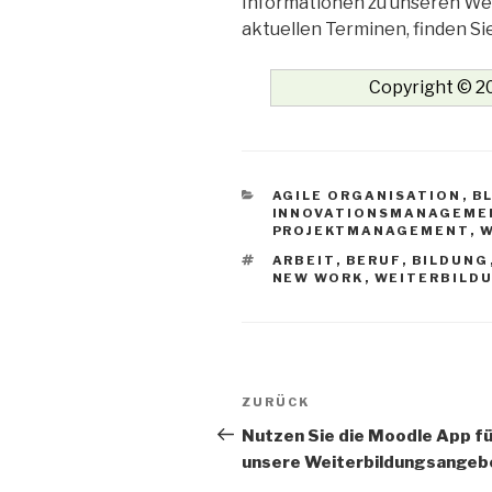
Informationen zu unseren We
aktuellen Terminen, finden Si
Copyright © 20
KATEGORIEN
AGILE ORGANISATION
,
B
INNOVATIONSMANAGEME
PROJEKTMANAGEMENT
,
W
SCHLAGWÖRTER
ARBEIT
,
BERUF
,
BILDUNG
NEW WORK
,
WEITERBILD
Beitrags-
Vorheriger
ZURÜCK
Navigation
Beitrag
Nutzen Sie die Moodle App fü
unsere Weiterbildungsangeb