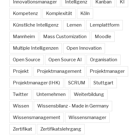
Innovationsmanager
Intelligenz
Kanban
KI
Kompetenz
Komplexität
Köln
Künstliche Intelligenz
Lernen
Lernplattform
Mannheim
Mass Customization
Moodle
Multiple Intelligenzen
Open Innovation
Open Source
Open Source AI
Organisation
Projekt
Projektmanagement
Projektmanager
Projektmanager (IHK)
SCRUM
Stuttgart
Twitter
Unternehmen
Weiterbildung
Wissen
Wissensbilanz - Made in Germany
Wissensmanagement
Wissensmanager
Zertifikat
Zertifikatslehrgang