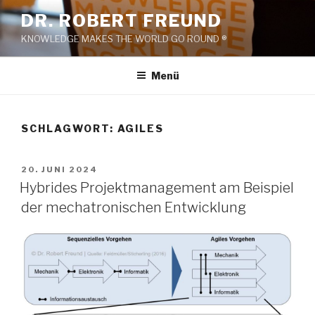
Zum
DR. ROBERT FREUND
Inhalt
KNOWLEDGE MAKES THE WORLD GO ROUND ®
springen
Menü
SCHLAGWORT:
AGILES
VERÖFFENTLICHT
20. JUNI 2024
AM
Hybrides Projektmanagement am Beispiel
der mechatronischen Entwicklung