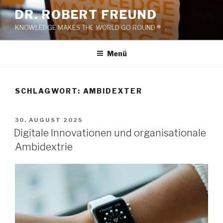
Zum
DR. ROBERT FREUND
Inhalt
KNOWLEDGE MAKES THE WORLD GO ROUND ®
springen
Menü
SCHLAGWORT:
AMBIDEXTER
VERÖFFENTLICHT
30. AUGUST 2025
AM
Digitale Innovationen und organisationale
Ambidextrie