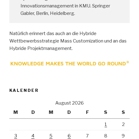
Innovationsmanagement in KMU. Springer
Gabler, Berlin, Heidelberg.
Natürlich erinnert das auch an die Hybride
Wettbewerbsstrategie Mass Customization und an das
Hybride Projektmanagement.
KALENDER
August 2026
M
D
M
D
F
S
S
1
2
3
4
5
6
7
8
9