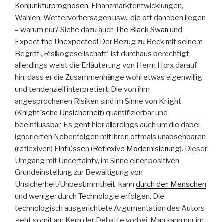
Konjunkturprognosen
, Finanzmarktentwicklungen,
Wahlen, Wettervorhersagen usw., die oft daneben liegen
– warum nur? Siehe dazu auch
The Black Swan
und
Expect the Unexpected!
Der Bezug zu Beck mit seinem
Begriff „Risikogesellschaft“ ist durchaus berechtigt,
allerdings weist die Erläuterung von Herrn Horx darauf
hin, dass er die Zusammenhänge wohl etwas eigenwillig
und tendenziell interpretiert. Die von ihm
angesprochenen Risiken sind im Sinne von Knight
(
Knight´sche Unsicherheit
) quantifizierbar und
beeinflussbar. Es geht hier allerdings auch um die dabei
ignorierten Nebenfolgen mit ihren oftmals unabsehbaren
(reflexiven) Einflüssen (
Reflexive Modernisierung
). Dieser
Umgang mit Uncertainty, im Sinne einer positiven
Grundeinstellung zur Bewältigung von
Unsicherheit/Unbestimmtheit, kann
durch den Menschen
und weniger durch Technologie erfolgen. Die
technologisch ausgerichtete Argumentation des Autors
geht somit am Kern der Debatte vorbei. Man kann nur im