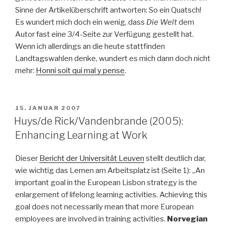
Sinne der Artikelüberschrift antworten: So ein Quatsch!
Es wundert mich doch ein wenig, dass
Die Welt
dem
Autor fast eine 3/4-Seite zur Verfügung gestellt hat.
Wenn ich allerdings an die heute stattfinden
Landtagswahlen denke, wundert es mich dann doch nicht
mehr:
Honni soit qui mal y pense
.
VERÖFFENTLICHT
15. JANUAR 2007
AM
Huys/de Rick/Vandenbrande (2005):
Enhancing Learning at Work
Dieser
Bericht der Universität Leuven
stellt deutlich dar,
wie wichtig das Lernen am Arbeitsplatz ist (Seite 1): „An
important goal in the European Lisbon strategy is the
enlargement of lifelong learning activities. Achieving this
goal does not necessarily mean that more European
employees are involved in training activities.
Norvegian