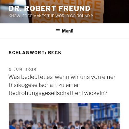
Zum
DR. ROBERT FREUND
Inhalt
KNOWLEDGE MAKES THE WORLD GO ROUND ®
springen
Menü
SCHLAGWORT:
BECK
VERÖFFENTLICHT
2. JUNI 2026
AM
Was bedeutet es, wenn wir uns von einer
Risikogesellschaft zu einer
Bedrohungsgesellschaft entwickeln?