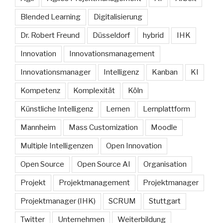
Blended Learning
Digitalisierung
Dr. Robert Freund
Düsseldorf
hybrid
IHK
Innovation
Innovationsmanagement
Innovationsmanager
Intelligenz
Kanban
KI
Kompetenz
Komplexität
Köln
Künstliche Intelligenz
Lernen
Lernplattform
Mannheim
Mass Customization
Moodle
Multiple Intelligenzen
Open Innovation
Open Source
Open Source AI
Organisation
Projekt
Projektmanagement
Projektmanager
Projektmanager (IHK)
SCRUM
Stuttgart
Twitter
Unternehmen
Weiterbildung