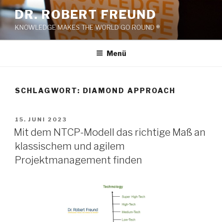
Zum
DR. ROBERT FREUND
Inhalt
KNOWLEDGE MAKES THE WORLD GO ROUND ®
springen
Menü
SCHLAGWORT:
DIAMOND APPROACH
VERÖFFENTLICHT
15. JUNI 2023
AM
Mit dem NTCP-Modell das richtige Maß an
klassischem und agilem
Projektmanagement finden