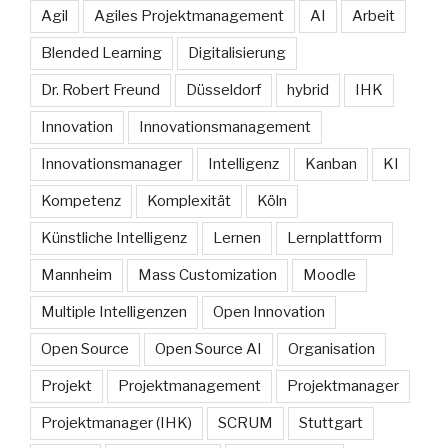
Agil
Agiles Projektmanagement
AI
Arbeit
Blended Learning
Digitalisierung
Dr. Robert Freund
Düsseldorf
hybrid
IHK
Innovation
Innovationsmanagement
Innovationsmanager
Intelligenz
Kanban
KI
Kompetenz
Komplexität
Köln
Künstliche Intelligenz
Lernen
Lernplattform
Mannheim
Mass Customization
Moodle
Multiple Intelligenzen
Open Innovation
Open Source
Open Source AI
Organisation
Projekt
Projektmanagement
Projektmanager
Projektmanager (IHK)
SCRUM
Stuttgart