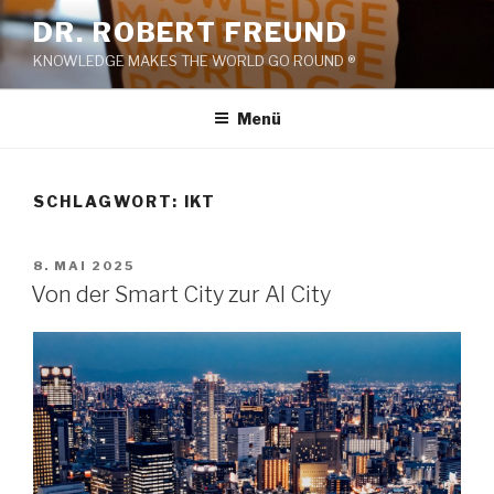
Zum
DR. ROBERT FREUND
Inhalt
KNOWLEDGE MAKES THE WORLD GO ROUND ®
springen
Menü
SCHLAGWORT:
IKT
VERÖFFENTLICHT
8. MAI 2025
AM
Von der Smart City zur AI City