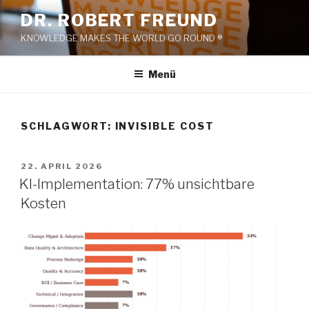
Zum
DR. ROBERT FREUND
Inhalt
KNOWLEDGE MAKES THE WORLD GO ROUND ®
springen
Menü
SCHLAGWORT:
INVISIBLE COST
VERÖFFENTLICHT
22. APRIL 2026
AM
KI-Implementation: 77% unsichtbare
Kosten