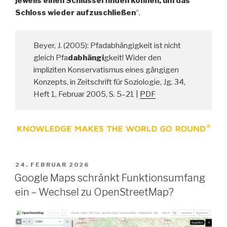
jeweils einen Schlüssel finden können, um das
Schloss wieder aufzuschließen
“.
Beyer, J. (2005): Pfadabhängigkeit ist nicht
gleich Pfa
dabhängi
gkeit!
Wider den
impliziten Konservatismus eines gängigen
Konzepts, in Zeitschrift für Soziologie, Jg. 34,
Heft 1, Februar 2005, S. 5–21 |
PDF
VERÖFFENTLICHT
24. FEBRUAR 2026
AM
Google Maps schränkt Funktionsumfang
ein – Wechsel zu OpenStreetMap?