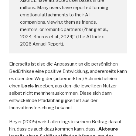
XiaoICE have attracted user bases in the
millions. Many users have reported forming
emotional attachments to their AI
companions, viewing them as friends,
mentors, or romantic partners (Zhang et al.,
2024; Kouros et al., 2024)“ (The AI Index
2026 Annual Report).
Einerseits ist also die Anpassung an die persönlichen
Bedürfnisse eine positive Entwicklung, andererseits kann
es über den Weg der (unbemerkten) Schmeicheleien
einen
Lock-in
geben, aus dem die jeweiligen Nutzer
selbst nicht mehr herauskommen. Diese sich dann
entwickelnde
Pfadabhängigkei
t ist aus der
Innovationsforschung bekannt.
Beyer (2005) weist allerdings in seinem Beitrag darauf
hin, dass es auch dazu kommen kann, dass „
Akteure