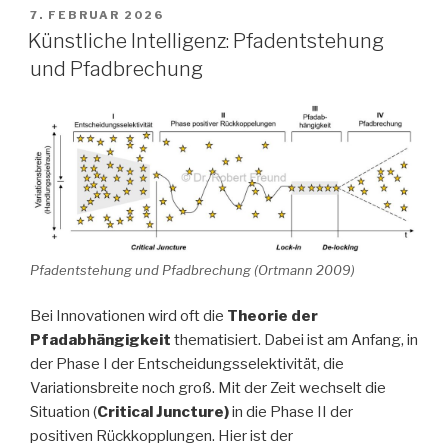
VERÖFFENTLICHT
7. FEBRUAR 2026
AM
Künstliche Intelligenz: Pfadentstehung
und Pfadbrechung
Pfadentstehung und Pfadbrechung (Ortmann 2009)
Bei Innovationen wird oft die
Theorie der
Pfadabhängigkeit
thematisiert. Dabei ist am Anfang, in
der Phase I der Entscheidungsselektivität, die
Variationsbreite noch groß. Mit der Zeit wechselt die
Situation (
Critical Juncture)
in die Phase II der
positiven Rückkopplungen. Hier ist der