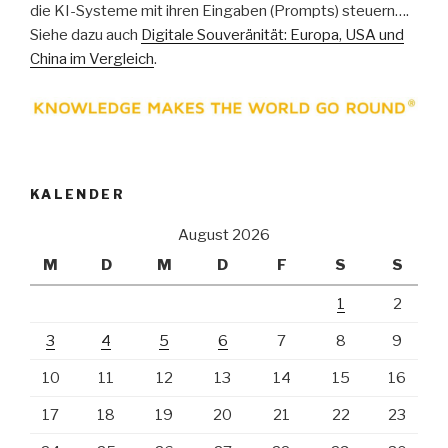
die KI-Systeme mit ihren Eingaben (Prompts) steuern….
Siehe dazu auch
Digitale Souveränität: Europa, USA und
China im Vergleich
.
KALENDER
August 2026
M
D
M
D
F
S
S
1
2
3
4
5
6
7
8
9
10
11
12
13
14
15
16
17
18
19
20
21
22
23