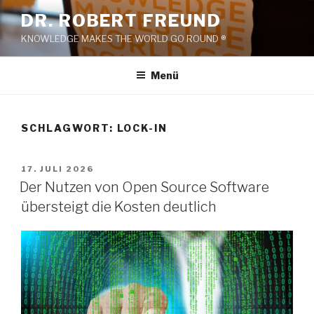
Zum
DR. ROBERT FREUND
Inhalt
KNOWLEDGE MAKES THE WORLD GO ROUND ®
springen
Menü
SCHLAGWORT:
LOCK-IN
VERÖFFENTLICHT
17. JULI 2026
AM
Der Nutzen von Open Source Software
übersteigt die Kosten deutlich