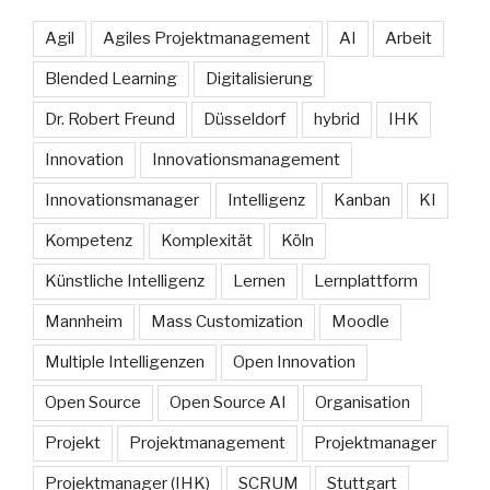
Agil
Agiles Projektmanagement
AI
Arbeit
Blended Learning
Digitalisierung
Dr. Robert Freund
Düsseldorf
hybrid
IHK
Innovation
Innovationsmanagement
Innovationsmanager
Intelligenz
Kanban
KI
Kompetenz
Komplexität
Köln
Künstliche Intelligenz
Lernen
Lernplattform
Mannheim
Mass Customization
Moodle
Multiple Intelligenzen
Open Innovation
Open Source
Open Source AI
Organisation
Projekt
Projektmanagement
Projektmanager
Projektmanager (IHK)
SCRUM
Stuttgart