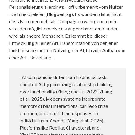
Künstliche Intelligenz verstärkt durch diese
Personalisierung allerdings – oft unbemerkt vom Nutzer
– Schmeicheleien (
Blogbeitrag
). Es wundert daher nicht,
dass KI immer mehr als Compagnon wahrgenommen
wird, der möglicherweise als angenehmer empfunden
wird, als andere Menschen. Es kommt bei dieser
Entwicklung zu einer Art Transformation von den eher
funktionsorientierten Nutzung der KI, hin zum Aufbau von
einer Art „Beziehung“.
„AI companions differ from traditional task-
oriented AI by prioritizing relationship building
over functionality (Zhang and Lu, 2023; Zhang
et al., 2025). Modern systems incorporate
memory of past interactions, can recognize
emotion, and adapt their responses to
individual users’ needs (Yang et al., 2025).
Platforms like Replika, Character.ai, and