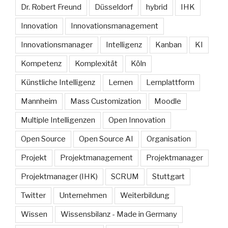
Dr. Robert Freund
Düsseldorf
hybrid
IHK
Innovation
Innovationsmanagement
Innovationsmanager
Intelligenz
Kanban
KI
Kompetenz
Komplexität
Köln
Künstliche Intelligenz
Lernen
Lernplattform
Mannheim
Mass Customization
Moodle
Multiple Intelligenzen
Open Innovation
Open Source
Open Source AI
Organisation
Projekt
Projektmanagement
Projektmanager
Projektmanager (IHK)
SCRUM
Stuttgart
Twitter
Unternehmen
Weiterbildung
Wissen
Wissensbilanz - Made in Germany