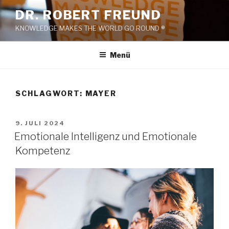
Zum
DR. ROBERT FREUND
Inhalt
KNOWLEDGE MAKES THE WORLD GO ROUND ®
springen
Menü
SCHLAGWORT:
MAYER
VERÖFFENTLICHT
9. JULI 2024
AM
Emotionale Intelligenz und Emotionale
Kompetenz