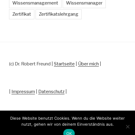
Wissensmanagement
Wissensmanager
Zertifikat
Zertifikatslehrgang
(c) Dr. Robert Freund |
Startseite
|
Über mich
|
|
Impressum
|
Datenschutz
|
Diese Website benutzt Cookies. Wenn du die Website weiter
nutzt, gehen wir von deinem Einverständnis aus.
Datenschutz
Stolz präsentiert von WordPress
OK