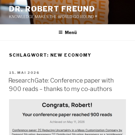
Zum
DR. ROBERT FREUND
Inhalt
KNOWLEDGE MAKES THE WORLD GO ROUND ®
springen
Menü
SCHLAGWORT:
NEW ECONOMY
VERÖFFENTLICHT
15. MAI 2026
AM
ResearchGate: Conference paper with
900 reads – thanks to my co-authors