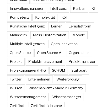
Innovationsmanager
Intelligenz
Kanban
KI
Kompetenz
Komplexität
Köln
Künstliche Intelligenz
Lernen
Lernplattform
Mannheim
Mass Customization
Moodle
Multiple Intelligenzen
Open Innovation
Open Source
Open Source AI
Organisation
Projekt
Projektmanagement
Projektmanager
Projektmanager (IHK)
SCRUM
Stuttgart
Twitter
Unternehmen
Weiterbildung
Wissen
Wissensbilanz - Made in Germany
Wissensmanagement
Wissensmanager
Zertifikat
Zertifikatslehrgang