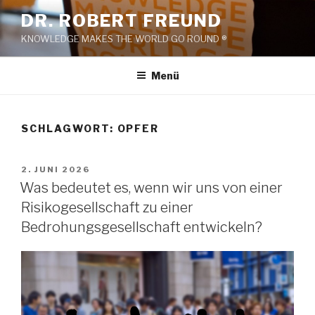
Zum
DR. ROBERT FREUND
Inhalt
KNOWLEDGE MAKES THE WORLD GO ROUND ®
springen
Menü
SCHLAGWORT:
OPFER
VERÖFFENTLICHT
2. JUNI 2026
AM
Was bedeutet es, wenn wir uns von einer
Risikogesellschaft zu einer
Bedrohungsgesellschaft entwickeln?