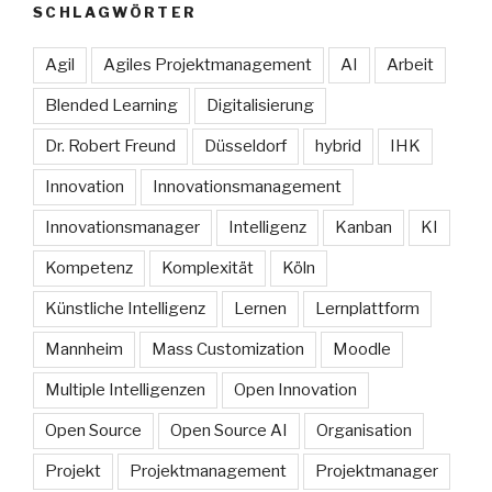
SCHLAGWÖRTER
Agil
Agiles Projektmanagement
AI
Arbeit
Blended Learning
Digitalisierung
Dr. Robert Freund
Düsseldorf
hybrid
IHK
Innovation
Innovationsmanagement
Innovationsmanager
Intelligenz
Kanban
KI
Kompetenz
Komplexität
Köln
Künstliche Intelligenz
Lernen
Lernplattform
Mannheim
Mass Customization
Moodle
Multiple Intelligenzen
Open Innovation
Open Source
Open Source AI
Organisation
Projekt
Projektmanagement
Projektmanager