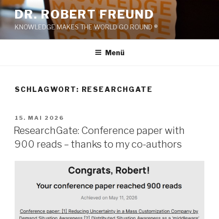
Zum
DR. ROBERT FREUND
Inhalt
KNOWLEDGE MAKES THE WORLD GO ROUND ®
springen
Menü
SCHLAGWORT:
RESEARCHGATE
VERÖFFENTLICHT
15. MAI 2026
AM
ResearchGate: Conference paper with
900 reads – thanks to my co-authors