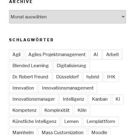
ARCHIVE
Archive
SCHLAGWÖRTER
Agil
Agiles Projektmanagement
AI
Arbeit
Blended Learning
Digitalisierung
Dr. Robert Freund
Düsseldorf
hybrid
IHK
Innovation
Innovationsmanagement
Innovationsmanager
Intelligenz
Kanban
KI
Kompetenz
Komplexität
Köln
Künstliche Intelligenz
Lernen
Lernplattform
Mannheim
Mass Customization
Moodle