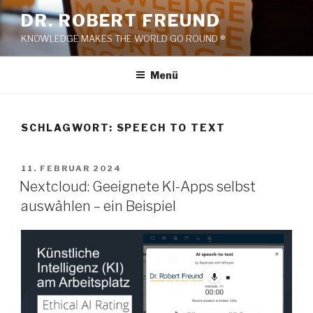
Zum
DR. ROBERT FREUND
Inhalt
KNOWLEDGE MAKES THE WORLD GO ROUND ®
springen
Menü
SCHLAGWORT:
SPEECH TO TEXT
VERÖFFENTLICHT
11. FEBRUAR 2024
AM
Nextcloud: Geeignete KI-Apps selbst
auswählen – ein Beispiel