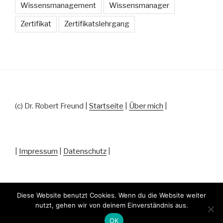
Wissensmanagement
Wissensmanager
Zertifikat
Zertifikatslehrgang
(c) Dr. Robert Freund |
Startseite
|
Über mich
|
|
Impressum
|
Datenschutz
|
Diese Website benutzt Cookies. Wenn du die Website weiter
nutzt, gehen wir von deinem Einverständnis aus.
Datenschutz
Stolz präsentiert von WordPress
OK