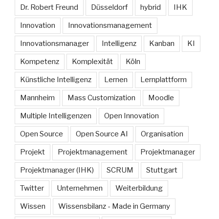
Dr. Robert Freund
Düsseldorf
hybrid
IHK
Innovation
Innovationsmanagement
Innovationsmanager
Intelligenz
Kanban
KI
Kompetenz
Komplexität
Köln
Künstliche Intelligenz
Lernen
Lernplattform
Mannheim
Mass Customization
Moodle
Multiple Intelligenzen
Open Innovation
Open Source
Open Source AI
Organisation
Projekt
Projektmanagement
Projektmanager
Projektmanager (IHK)
SCRUM
Stuttgart
Twitter
Unternehmen
Weiterbildung
Wissen
Wissensbilanz - Made in Germany