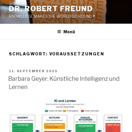
Zum
DR. ROBERT FREUND
Inhalt
KNOWLEDGE MAKES THE WORLD GO ROUND ®
springen
Menü
SCHLAGWORT:
VORAUSSETZUNGEN
VERÖFFENTLICHT
11. SEPTEMBER 2025
AM
Barbara Geyer: Künstliche Intelligenz und
Lernen