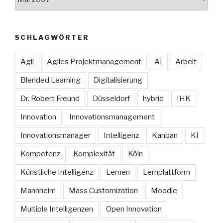
SCHLAGWÖRTER
Agil
Agiles Projektmanagement
AI
Arbeit
Blended Learning
Digitalisierung
Dr. Robert Freund
Düsseldorf
hybrid
IHK
Innovation
Innovationsmanagement
Innovationsmanager
Intelligenz
Kanban
KI
Kompetenz
Komplexität
Köln
Künstliche Intelligenz
Lernen
Lernplattform
Mannheim
Mass Customization
Moodle
Multiple Intelligenzen
Open Innovation