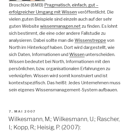
Broschüre (8MB)
Pragmatisch, einfach, gut –
erfolgreicher Umgang mit Wissen
veröffentlicht. Die
vielen guten Beispiele sind einzeln auch auf der sehr
guten Website
wissenmanagen.net
zu finden. Es lohnt
sich bestimmt, die eine oder andere Fallstudie zu
analysieren. Dabei sollte man die
Wissenstreppe
von
North im Hinterkopf haben. Dort wird dargestellt, wie
sich Daten, Informationen und
Wissen
unterscheiden.
Wissen bedeutet bei North, Informationen mit den
persönlichen, bzw. organisationalen Erfahrungen zu
verknüpfen. Wissen wird somit konstruiert und ist
kontextspezifisch. Das heißt: Jedes Unternehmen muss
sein eigenes Wissensmanagement-System aufbauen.
VERÖFFENTLICHT
7. MAI 2007
AM
Wilkesmann, M.; Wilkesmann, U.; Rascher,
I.; Kopp, R.; Heisig, P. (2007):