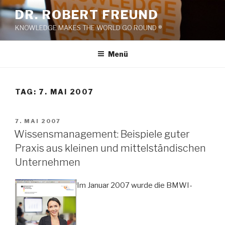
Zum
DR. ROBERT FREUND
Inhalt
KNOWLEDGE MAKES THE WORLD GO ROUND ®
springen
Menü
TAG:
7. MAI 2007
VERÖFFENTLICHT
7. MAI 2007
AM
Wissensmanagement: Beispiele guter
Praxis aus kleinen und mittelständischen
Unternehmen
Im Januar 2007 wurde die BMWI-