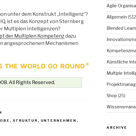
Agile Organisa
mon unter dem Konstrukt „Intelligenz“?
Allgemein
(512
 IQ, ist es das Konzept von Sternberg
Blended Learn
r Multiplen Intelligenzen?
pt der Multiplen Kompetenz
dazu
Innovationsm
Simon angesprochenen Mechanismen
Kompetenzm
Künstliche Int
Multiple Intell
08. All Rights Reserved.
Projektmana
Shop
(25)
Wissensmana
N
ROBE
,
STRUKTUR
,
UNTERNEHMEN
,
ARCHIVE