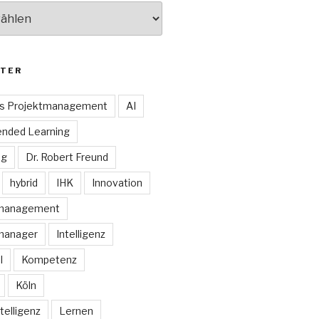
TER
es Projektmanagement
AI
ended Learning
ng
Dr. Robert Freund
hybrid
IHK
Innovation
smanagement
manager
Intelligenz
I
Kompetenz
Köln
telligenz
Lernen