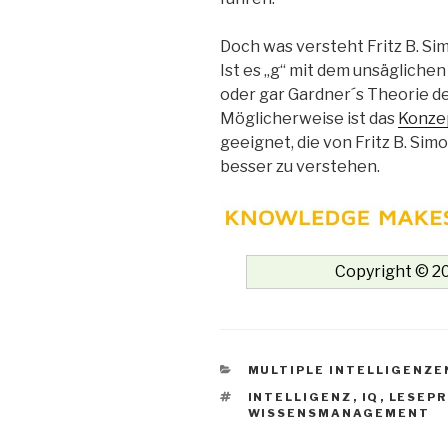
Doch was versteht Fritz B. Si
Ist es „g“ mit dem unsäglichen
oder gar Gardner´s Theorie de
Möglicherweise ist das
Konze
geeignet, die von Fritz B. 
besser zu verstehen.
Copyright © 20
KATEGORIEN
MULTIPLE INTELLIGENZE
SCHLAGWÖRTER
INTELLIGENZ
,
IQ
,
LESEP
WISSENSMANAGEMENT