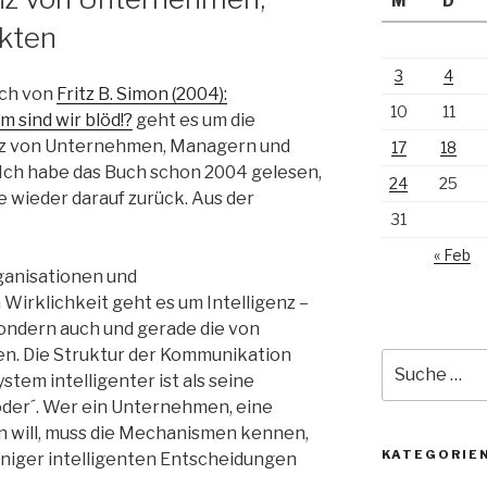
M
D
kten
3
4
uch von
Fritz B. Simon (2004):
10
11
 sind wir blöd!?
geht es um die
nz von Unternehmen, Managern und
17
18
Ich habe das Buch schon 2004 gelesen,
24
25
 wieder darauf zurück. Aus der
31
« Feb
ganisationen und
irklichkeit geht es um Intelligenz –
sondern auch und gerade die von
. Die Struktur der Kommunikation
Suche
stem intelligenter ist als seine
nach:
öder´. Wer ein Unternehmen, eine
en will, muss die Mechanismen kennen,
KATEGORIE
eniger intelligenten Entscheidungen