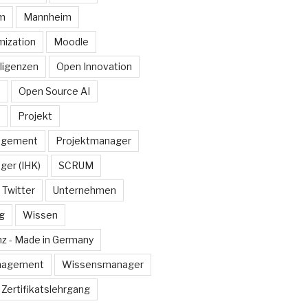
rm
Mannheim
ization
Moodle
lligenzen
Open Innovation
e
Open Source AI
Projekt
agement
Projektmanager
ger (IHK)
SCRUM
Twitter
Unternehmen
g
Wissen
z - Made in Germany
nagement
Wissensmanager
Zertifikatslehrgang