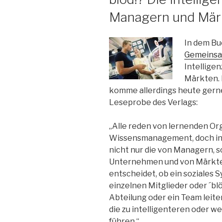
Managern und Mär
In dem B
Gemeinsam
Intellige
Märkten. 
komme allerdings heute gerne
Leseprobe des Verlags:
„Alle reden von lernenden Or
Wissensmanagement, doch in W
nicht nur die von Managern, 
Unternehmen und von Märkten
entscheidet, ob ein soziales Sy
einzelnen Mitglieder oder ´bl
Abteilung oder ein Team leit
die zu intelligenteren oder w
führen.“