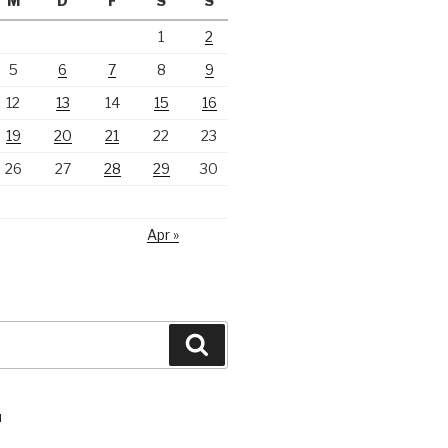
M
D
F
S
S
1
2
5
6
7
8
9
12
13
14
15
16
19
20
21
22
23
26
27
28
29
30
Apr »
Suchen
N