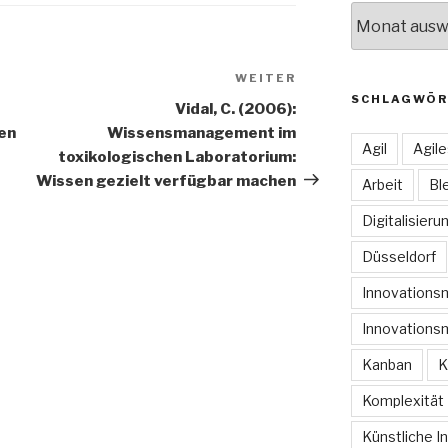
Archive
WEITER
Nächster
SCHLAGWÖR
Beitrag
Vidal, C. (2006):
en
Wissensmanagement im
Agil
Agil
toxikologischen Laboratorium:
Wissen gezielt verfügbar machen
Arbeit
Bl
Digitalisieru
Düsseldorf
Innovation
Innovations
Kanban
K
Komplexität
Künstliche In