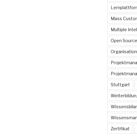
Lernplattfo
Mass Custom
Multiple Inte
Open Sourc
Organisation
Projektman
Projektmana
Stuttgart
Weiterbildun
Wissensbilan
Wissensma
Zertifikat