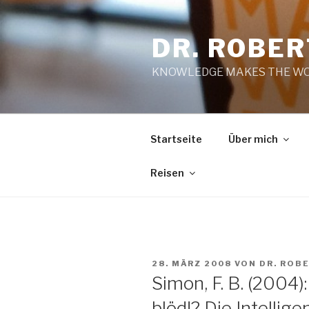
Zum
Inhalt
DR. ROBE
springen
KNOWLEDGE MAKES THE WO
Startseite
Über mich
Reisen
VERÖFFENTLICHT
28. MÄRZ 2008
VON
DR. ROB
AM
Simon, F. B. (2004
blöd!? Die Intelli