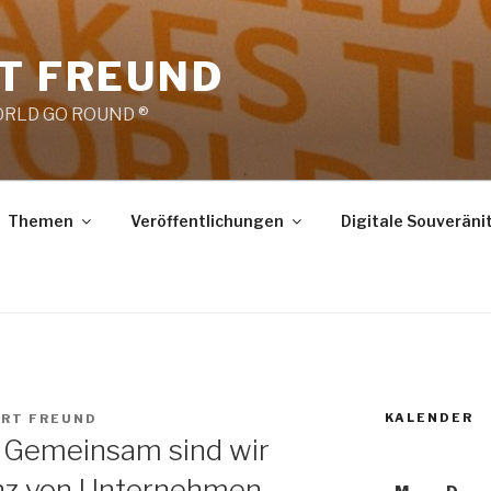
RT FREUND
RLD GO ROUND ®
Themen
Veröffentlichungen
Digitale Souveräni
KALENDER
ERT FREUND
): Gemeinsam sind wir
genz von Unternehmen,