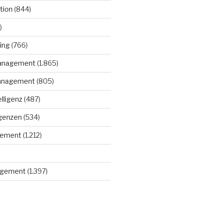
tion
(844)
)
ing
(766)
anagement
(1.865)
anagement
(805)
elligenz
(487)
igenzen
(534)
gement
(1.212)
gement
(1.397)