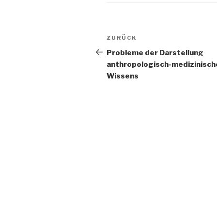
Beitrags-
Vorheriger
ZURÜCK
Navigation
Beitrag
Probleme der Darstellung
anthropologisch-medizinisch
Wissens