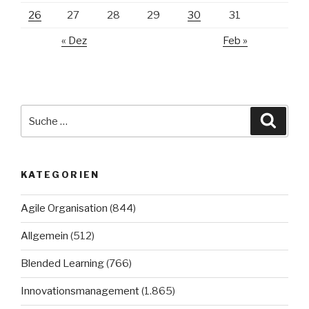
26
27
28
29
30
31
« Dez
Feb »
Suche
Suche
nach:
KATEGORIEN
Agile Organisation
(844)
Allgemein
(512)
Blended Learning
(766)
Innovationsmanagement
(1.865)