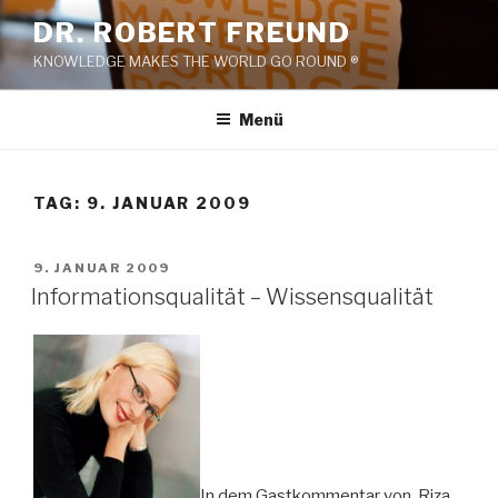
Zum
DR. ROBERT FREUND
Inhalt
KNOWLEDGE MAKES THE WORLD GO ROUND ®
springen
Menü
TAG:
9. JANUAR 2009
VERÖFFENTLICHT
9. JANUAR 2009
AM
Informationsqualität – Wissensqualität
In dem Gastkommentar von Riza