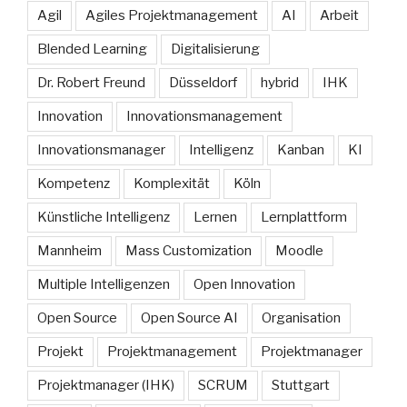
Agil
Agiles Projektmanagement
AI
Arbeit
Blended Learning
Digitalisierung
Dr. Robert Freund
Düsseldorf
hybrid
IHK
Innovation
Innovationsmanagement
Innovationsmanager
Intelligenz
Kanban
KI
Kompetenz
Komplexität
Köln
Künstliche Intelligenz
Lernen
Lernplattform
Mannheim
Mass Customization
Moodle
Multiple Intelligenzen
Open Innovation
Open Source
Open Source AI
Organisation
Projekt
Projektmanagement
Projektmanager
Projektmanager (IHK)
SCRUM
Stuttgart