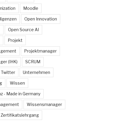
ization
Moodle
lligenzen
Open Innovation
e
Open Source AI
Projekt
agement
Projektmanager
ger (IHK)
SCRUM
Twitter
Unternehmen
g
Wissen
z - Made in Germany
nagement
Wissensmanager
Zertifikatslehrgang