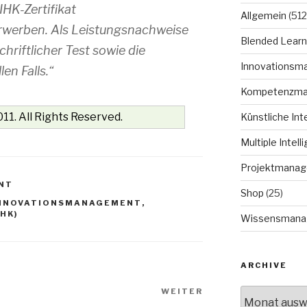
IHK-Zertifikat
Allgemein
(512
rwerben. Als Leistungsnachweise
Blended Learn
hriftlicher Test sowie die
Innovationsm
en Falls.“
Kompetenzm
11. All Rights Reserved.
Künstliche Int
Multiple Intell
Projektmana
NT
Shop
(25)
NNOVATIONSMANAGEMENT
,
HK)
Wissensmana
ARCHIVE
WEITER
Nächster
Archive