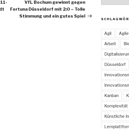
Beitrag
11-
VfL Bochum gewinnt gegen
dt
Fortuna Düsseldorf mit 2:0 – Tolle
Stimmung und ein gutes Spiel
SCHLAGWÖR
Agil
Agil
Arbeit
Bl
Digitalisieru
Düsseldorf
Innovation
Innovations
Kanban
K
Komplexität
Künstliche In
Lernplattfo