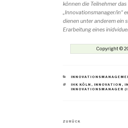
können die Teilnehmer das 
„Innovationsmanager/in“ e
dienen unter anderem ein sc
Erarbeitung eines inidviduell
Copyright © 20
KATEGORIEN
INNOVATIONSMANAGEME
SCHLAGWÖRTER
IHK KÖLN
,
INNOVATION
,
I
INNOVATIONSMANAGER (I
Beitrags-
Vorheriger
ZURÜCK