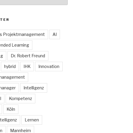
TER
es Projektmanagement
AI
ended Learning
ng
Dr. Robert Freund
hybrid
IHK
Innovation
smanagement
manager
Intelligenz
I
Kompetenz
Köln
telligenz
Lernen
rm
Mannheim