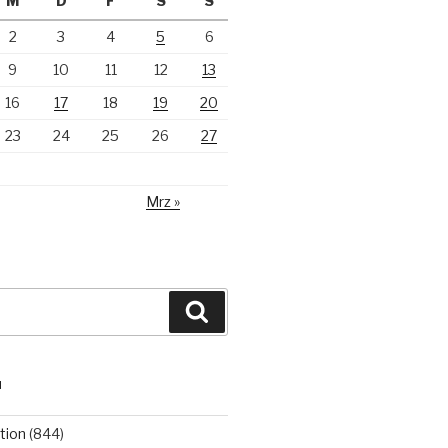
M
D
F
S
S
2
3
4
5
6
9
10
11
12
13
16
17
18
19
20
23
24
25
26
27
Mrz »
Suchen
N
tion
(844)