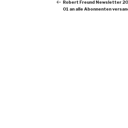
Navigation
Beitrag
Robert Freund Newsletter 20
01 an alle Abonnenten versan