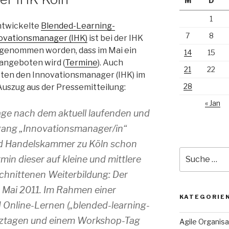
M
D
1
ntwickelte
Blended-Learning-
7
8
ovationsmanager (IHK)
ist bei der IHK
ngenommen worden, dass im Mai ein
14
15
angeboten wird (
Termine
). Auch
21
22
eten den Innovationsmanager (IHK) im
28
 Auszug aus der Pressemitteilung:
« Jan
ge nach dem aktuell laufenden und
ang „Innovationsmanager/in“
und Handelskammer zu Köln schon
Suche
min dieser auf kleine und mittlere
nach:
hnittenen Weiterbildung: Der
. Mai 2011. Im Rahmen einer
KATEGORIE
 Online-Lernen („blended-learning-
enztagen und einem Workshop-Tag
Agile Organisa