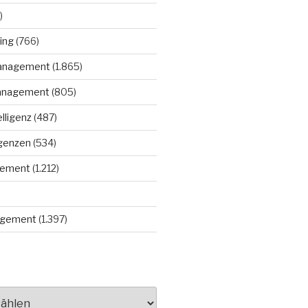
)
ing
(766)
anagement
(1.865)
anagement
(805)
elligenz
(487)
igenzen
(534)
gement
(1.212)
gement
(1.397)