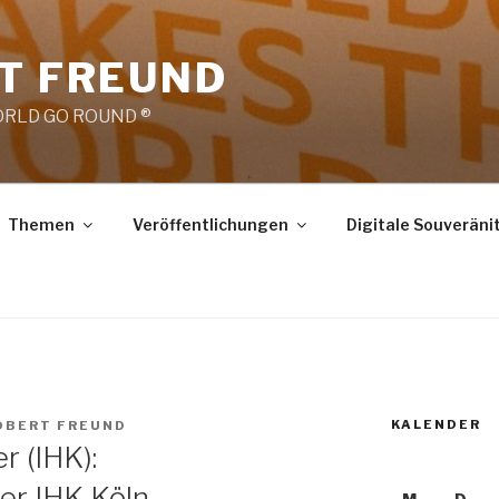
RT FREUND
RLD GO ROUND ®
Themen
Veröffentlichungen
Digitale Souveräni
KALENDER
ROBERT FREUND
 (IHK):
er IHK Köln