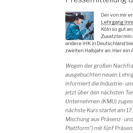
Der von mir e
Lehrgang Inn
Köln so gut a
Zusatztermin 
andere IHK in Deutschland bi
zweiten Halbjahr an. Hier ein
Wegen der großen Nachfra
ausgebuchten neuen Lehrg
informiert die Industrie- 
jetzt über den nächsten Ter
Unternehmen (KMU) zugesc
nächste Kurs startet am 17
Mischung aus Präsenz- und
Plattform“) mit fünf Präs