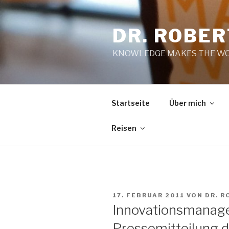
Zum
Inhalt
DR. ROBE
springen
KNOWLEDGE MAKES THE WO
Startseite
Über mich
Reisen
VERÖFFENTLICHT
17. FEBRUAR 2011
VON
DR. 
AM
Innovationsmanager
Pressemitteilung d